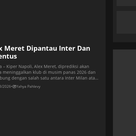
x Meret Dipantau Inter Dan
entus
a – Kiper Napoli, Alex Meret, diprediksi akan
a meninggalkan klub di musim panas 2026 dan
bung dengan salah satu antara Inter Milan atau
tus. Masa depan pemain berusia 28 tahun itu di
3/2026
•
Yahya Pahlevy
s jadi tidak pasti setelah kehilangan posisi utama
ai pilihan pertama di bawah mistar gawang.
ih Antonio Conte lebih memilih Vanja Milinkovic-
[…]