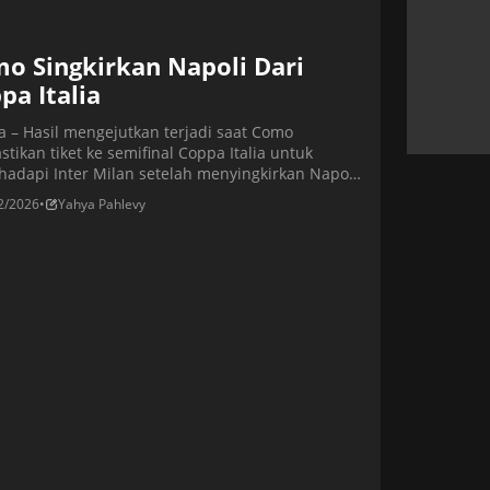
o Singkirkan Napoli Dari
pa Italia
ta – Hasil mengejutkan terjadi saat Como
tikan tiket ke semifinal Coppa Italia untuk
adapi Inter Milan setelah menyingkirkan Napoli
 drama adu penalti (7-6), menyusul hasil imbang
2/2026
•
Yahya Pahlevy
i waktu normal. Kemenangan ini menandai
paian bersejarah pertama klub dalam 40 tahun
ir. Bagi Napoli, kekalahan ini terasa pahit
ngat badai cedera yang menimpa skuad, […]