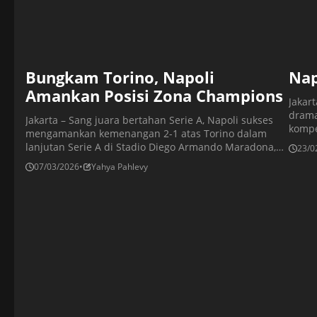
Bungkam Torino, Napoli
Nap
Amankan Posisi Zona Champions
Jakar
drama
Jakarta – Sang juara bertahan Serie A, Napoli sukses
kompe
mengamankan kemenangan 2-1 atas Torino dalam
sendi
lanjutan Serie A di Stadio Diego Armando Maradona,
23/0
perla
Napoli, Jumat (7/3/2026) dini hari WIB. Tuan rumah
07/03/2026
•
Yahya Pahlevy
Kekal
sempat unggul dua gol sebelum Torino memperkecil
Merek
ketertinggalan menjelang akhir pertandingan.
klase
Kemenangan ini membuat Napoli kini menempati
posisi ketiga klasemen dengan koleksi 56 poin. […]