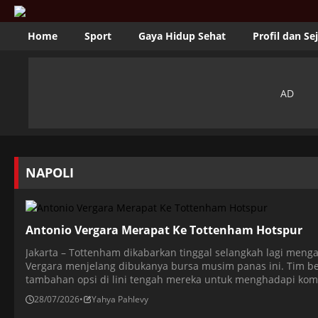
Home
Sport
Gaya Hidup Sehat
Profil dan Se
NAPOLI
Antonio Vergara Merapat Ke Tottenham Hotspur
Jakarta – Tottenham dikabarkan tinggal selangkah lagi meng
Vergara menjelang dibukanya bursa musim panas ini. Tim 
tambahan opsi di lini tengah mereka untuk menghadapi kom
mengamankan pemain rekrutan ketiga di musim panas ini se
28/07/2026
•
Yahya Pahlevy
ditolak […]