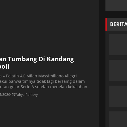
si kiri semakin mendesak. Baca juga: Udinese […]
BERIT
an Tumbang Di Kandang
oli
a – Pelatih AC Milan Massimiliano Allegri
kui bahwa timnya tidak lagi bersaing dalam
utan gelar Serie A setelah menelan kekalahan
1-0 dari Napoli. Pelatih asal Italia itu menegaskan
4/2026
•
Yahya Pahlevy
 Rossoneri kini sepenuhnya fokus untuk
tikan lolos ke Liga Champions, terutama setelah
usan untuk mengistirahatkan pemain kunci
i Christian Pulisic dan Rafael Leao justru […]