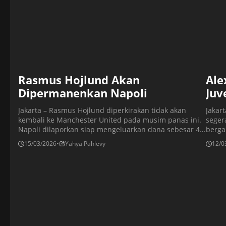
Rasmus Hojlund Akan
Ale
Dipermanenkan Napoli
Juv
Jakarta – Rasmus Hojlund diperkirakan tidak akan
Jakart
kembali ke Manchester United pada musim panas ini.
seger
Napoli dilaporkan siap mengeluarkan dana sebesar 44
berga
juta euro (Rp851 miliar) untuk mempermanenkan
Juven
15/03/2026
•
Yahya Pahlevy
12/0
status Hojlund yang saat ini dipinjam dari Manchester
Naple
United. Pemain berusia 23 tahun tersebut bergabung
sebag
dengan Napoli dengan status pinjaman selama satu
Pelat
musim pada musim panas lalu. […]
Savic 