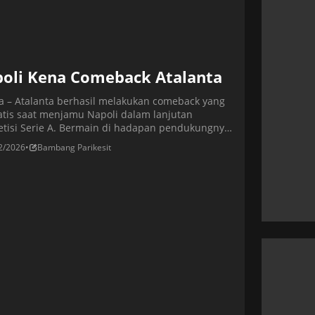
oli Kena Comeback Atalanta
ta – Atalanta berhasil melakukan comeback yang
tis saat menjamu Napoli dalam lanjutan
tisi Serie A. Bermain di hadapan pendukungnya
ri, skuad La Dea sukses menundukkan
2/2026
•
Bambang Parikesit
wanan sengit tim tamu dengan skor akhir 2-1.
ahan ini menjadi pukulan telak bagi Napoli.
a harus puas tertahan di peringkat ke-3
men sementara Serie A dengan raihan 50 […]