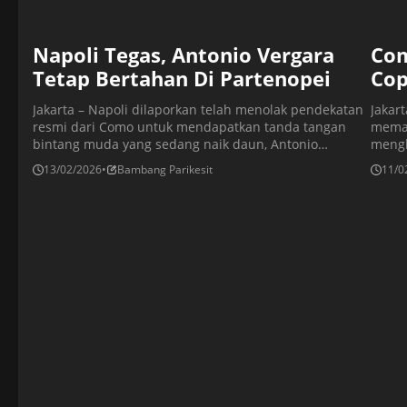
Napoli Tegas, Antonio Vergara
Com
Tetap Bertahan Di Partenopei
Cop
Jakarta – Napoli dilaporkan telah menolak pendekatan
Jakar
resmi dari Como untuk mendapatkan tanda tangan
memas
bintang muda yang sedang naik daun, Antonio
mengh
Vergara. Pelatih Partenopei, Antonio Conte dan
dalam
13/02/2026
•
Bambang Parikesit
11/0
direktur olahraga Giovanni Manna mengambil langkah
1-1 d
tegas dengan memblokir segala potensi transfer keluar
penca
bagi sang pemain. Keputusan ini diambil setelah
terakh
Vergara menikmati awal tahun yang sensasional. Ia
mengi
mencetak […]