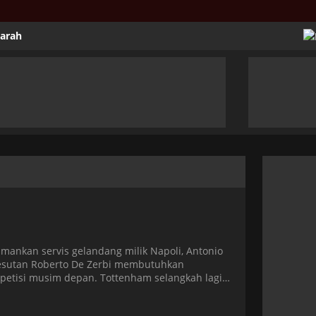
jarah
amankan servis gelandang milik Napoli, Antonio
besutan Roberto De Zerbi membutuhkan
petisi musim depan. Tottenham selangkah lagi
telah mengajukan tawaran yang tidak bisa