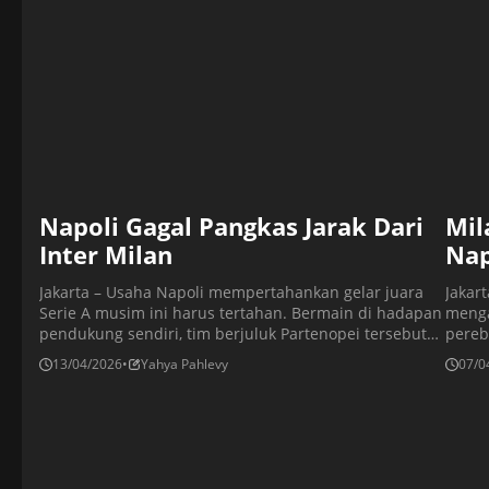
Napoli naik […]
di si
Napoli Gagal Pangkas Jarak Dari
Mil
Inter Milan
Nap
Jakarta – Usaha Napoli mempertahankan gelar juara
Jakart
Serie A musim ini harus tertahan. Bermain di hadapan
menga
pendukung sendiri, tim berjuluk Partenopei tersebut
pereb
dipaksa bermain imbang 1-1 oleh Parma. Meski Scott
telak 
13/04/2026
•
Yahya Pahlevy
07/0
McTominay muncul sebagai penyelamat, hasil ini
bahwa
merusak ambisi Napoli untuk terus menempel ketat
memas
puncak klasemen. Hasil ini menjadi catatan merah
keput
bagi Napoli, karena untuk ketiga […]
sepert