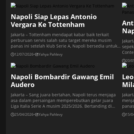
Napoli Siap Lepas Antonio
Ant
Vergara Ke Tottenham
Nap
Jakarta – Tottenham mendapat kabar baik terkait
perburuan servis salah satu target mereka musim
Jakart
panas ini setelah klub Serie A, Napoli bersedia untuk
sepek
melepas Antonio Vergara yang menjadi incaran klub
Conte
12/07/2026
•
Yahya Pahlevy
London utara selama beberapa waktu terakhir.
secar
20/0
Tottenham mendapat kabar baik terkait perburuan
menin
servis Antonio Vergara akan tetapi kemungkinan harus
kontr
bersaing dengan sejumlah rival untuk mendaratkan
Napoli Bombardir Gawang Emil
Juven
Leo
[…]
hengk
Audero
Mil
menge
Jakarta – Sang juara bertahan, Napoli terus menjaga
Jakart
asa dalam persaingan memperebutkan gelar juara
menja
Liga Italia Serie A musim 2025/2026. Bertanding di
panas
Stadion Diego Armando Maradona, Jumat (24/4) waktu
posis
25/04/2026
•
Yahya Pahlevy
15/0
setempat atau Sabtu dini hari WIB, skuad asuhan Il
Barte
Partenopei sukses melumat Cremonese dengan skor
memb
telak 4-0 pada laga pekan ke-34. Hasil ini membawa
baru.