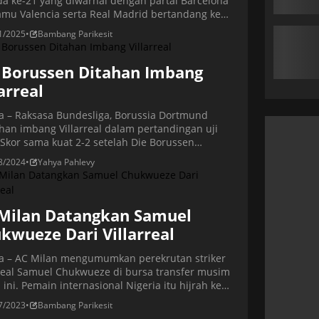
da ke-21 yang diwarnai dengan partai Barcelona
mu Valencia serta Real Madrid bertandang ke
s Real Valladolid. Persaingan gelar juara di
1/2025
•
Bambang Parikesit
 ini melibatkan tiga tim. Seperti biasanya Real
d dan Barcelona bersaing ketat dalam perebutan
 juara, namun Atletico Madrid muncul sebagai
 Borussen Ditahan Imbang
ng kuat dan saat […]
larreal
ta – Raksasa Bundesliga, Borussia Dortmund
an imbang Villarreal dalam pertandingan uji
 Skor sama kuat 2-2 setelah Die Borussen
nggal dua gol lebih dulu. Laga persahabatan
8/2024
•
Yahya Pahlevy
rtemukan Borussia Dortmund dengan klub
ol, Villarreal, dengan format 4×30 menit. Laga
ngsung di Caspoint Arena, Austria, Rabu
2024) dini hari WIB. Villarreal memimpin dulu
Milan Datangkan Samuel
 gol yang […]
kwueze Dari Villarreal
ta – AC Milan mengumumkan perekrutan striker
rreal Samuel Chukwueze di bursa transfer musim
ini. Pemain internasional Nigeria itu hijrah ke
iro dengan transfer permanen dan dirinya
7/2023
•
Bambang Parikesit
en kontrak berdurasi lima musim