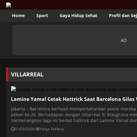
Home
Sport
Gaya Hidup Sehat
Profil dan Se
VILLARREAL
Lamine Yamal Cetak Hattrick Saat Barcelona Gilas V
Jakarta – Barcelona berhasil mempertahankan posisi mereka
pekan ke-26. Berhadapan dengan Villarreal, El Blaugrana me
memenangkan laga ini berkat hattrick dari Lamine Yamal da
Villarreal hanya memperkecil kedudukan berkat gol Pape Gue
01/03/2026
•
Yahya Pahlevy