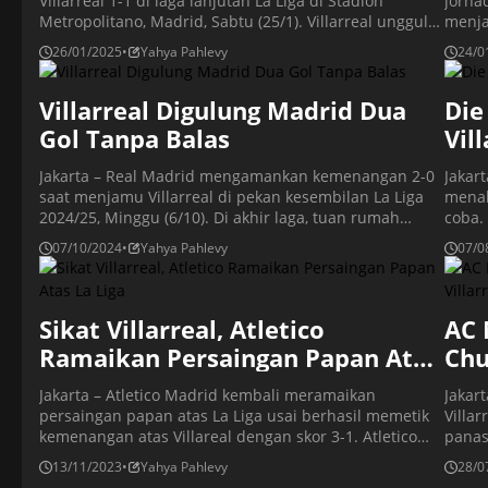
Villarreal 1-1 di laga lanjutan La Liga di Stadion
jorna
Metropolitano, Madrid, Sabtu (25/1). Villarreal unggul
menja
terlebih dahulu berkat gol penalti Gerard Moreno pada
marka
26/01/2025
•
Yahya Pahlevy
24/0
menit ke-29, sebelum Atletico menyamakan kedudukan
musim
melalui gol pemain pengganti Samuel Lino pada menit
Madri
ke-58. Hasil itu tidak mengubah posisi Atletico dan
Villarreal Digulung Madrid Dua
gelar
Die
Villarreal di […]
pesai
Gol Tanpa Balas
Vil
Jakarta – Real Madrid mengamankan kemenangan 2-0
Jakar
saat menjamu Villarreal di pekan kesembilan La Liga
menah
2024/25, Minggu (6/10). Di akhir laga, tuan rumah
coba.
kehilangan Dani Carvajal yang mengalami cedera
terti
07/10/2024
•
Yahya Pahlevy
07/0
cukup parah hingga memaksanya ditandu keluar
mempe
lapangan. Kemenangan ini membuat Madrid setara
Spany
dengan Barcelona untuk urusan poin. Los Blancos
berla
mengamankan 21 angka dari sembilan pertandingan,
(7/8/
Sikat Villarreal, Atletico
AC 
sedangkan […]
lewat
Ramaikan Persaingan Papan Atas
Chu
La Liga
Jakarta – Atletico Madrid kembali meramaikan
Jakar
persaingan papan atas La Liga usai berhasil memetik
Villa
kemenangan atas Villareal dengan skor 3-1. Atletico
panas 
menjamu Villarreal di Stadion Civitas Metropolitano,
San S
13/11/2023
•
Yahya Pahlevy
28/0
Senin (13/11/2023) dinihari WIB. Si Kapal Selam Kuning
menek