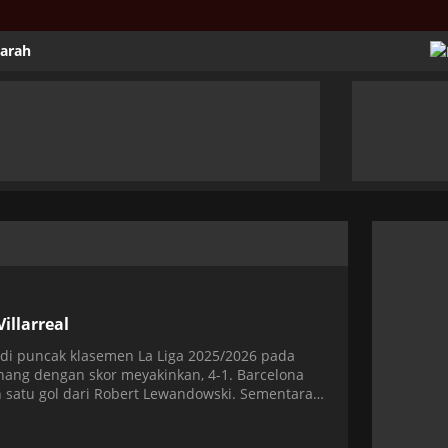
jarah
illarreal
 di puncak klasemen La Liga 2025/2026 pada
nang dengan skor meyakinkan, 4-1. Barcelona
n satu gol dari Robert Lewandowski. Sementara
ye. Tiga poin ini membuat Barcelona […]