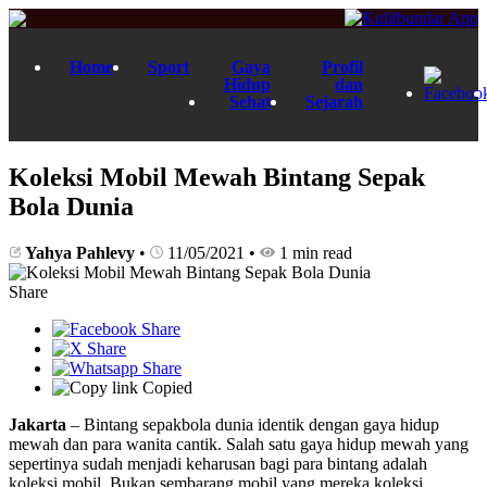
Home
Sport
Gaya
Profil
Hidup
dan
Sehat
Sejarah
Koleksi Mobil Mewah Bintang Sepak
Bola Dunia
Yahya Pahlevy
•
11/05/2021
•
1 min read
Share
Copied
Jakarta
– Bintang sepakbola dunia identik dengan gaya hidup
mewah dan para wanita cantik. Salah satu gaya hidup mewah yang
sepertinya sudah menjadi keharusan bagi para bintang adalah
koleksi mobil. Bukan sembarang mobil yang mereka koleksi,