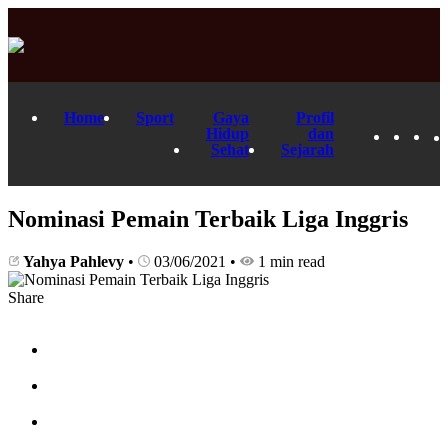
Home
Sport
Gaya
Profil
Hidup
dan
Sehat
Sejarah
Nominasi Pemain Terbaik Liga Inggris
Yahya Pahlevy
•
03/06/2021
•
1 min read
Share