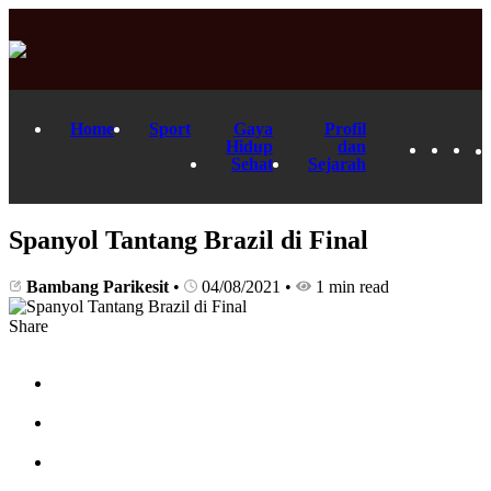
Home
Sport
Gaya
Profil
Hidup
dan
Sehat
Sejarah
Spanyol Tantang Brazil di Final
Bambang Parikesit
•
04/08/2021
•
1 min read
Share