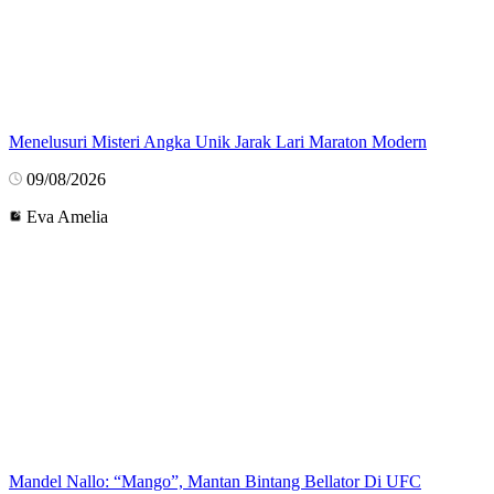
Menelusuri Misteri Angka Unik Jarak Lari Maraton Modern
09/08/2026
Eva Amelia
Mandel Nallo: “Mango”, Mantan Bintang Bellator Di UFC