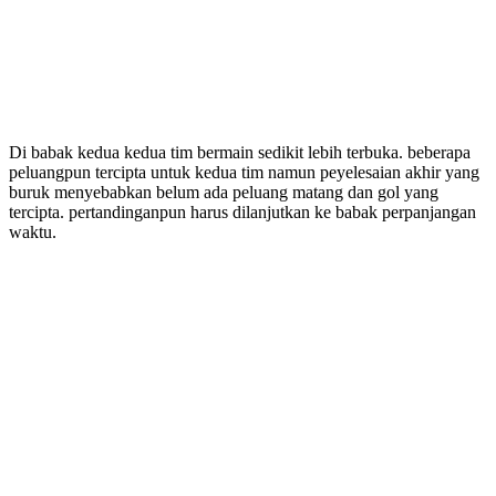
Di babak kedua kedua tim bermain sedikit lebih terbuka. beberapa
peluangpun tercipta untuk kedua tim namun peyelesaian akhir yang
buruk menyebabkan belum ada peluang matang dan gol yang
tercipta. pertandinganpun harus dilanjutkan ke babak perpanjangan
waktu.