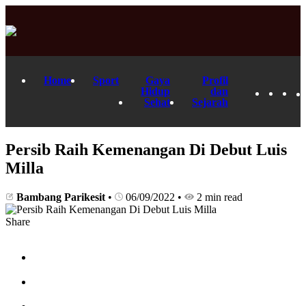
Home
Sport
Gaya
Profil
Hidup
dan
Sehat
Sejarah
Persib Raih Kemenangan Di Debut Luis
Milla
Bambang Parikesit
•
06/09/2022
•
2 min read
Share