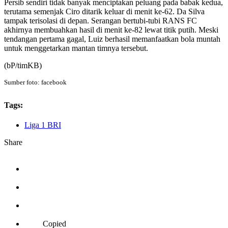
Persib sendiri tidak banyak menciptakan peluang pada babak kedua,
terutama semenjak Ciro ditarik keluar di menit ke-62. Da Silva
tampak terisolasi di depan. Serangan bertubi-tubi RANS FC
akhirnya membuahkan hasil di menit ke-82 lewat titik putih. Meski
tendangan pertama gagal, Luiz berhasil memanfaatkan bola muntah
untuk menggetarkan mantan timnya tersebut.
(bP/timKB)
Sumber foto: facebook
Tags:
Liga 1 BRI
Share
Copied