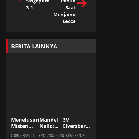
Singapura
Penuh
3-1
Saat
Menjamu
Lecce
BERITA LAINNYA
Menelusuri
Mandel
SV
Misteri
Nallo:
Elversberg
Angka
“Mango”,
Promosi
09/08/2026
09/08/2026
09/08/2026
Unik Jarak
Mantan
Ke