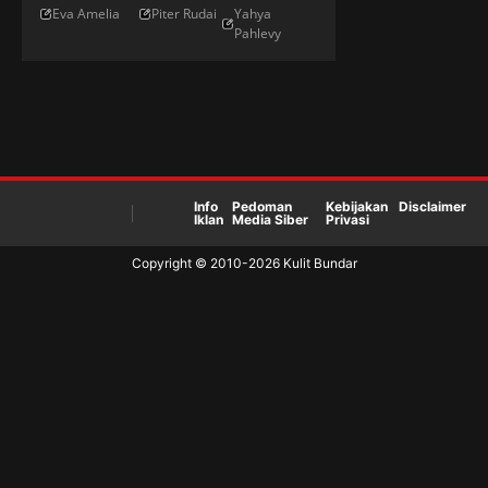
Eva Amelia
Piter Rudai
Yahya
Lari
Bintang
Bundesliga
Pahlevy
Maraton
Bellator
Jerman
Modern
Di UFC
Info
Pedoman
Kebijakan
Disclaimer
Iklan
Media Siber
Privasi
Copyright © 2010-
2026
Kulit Bundar