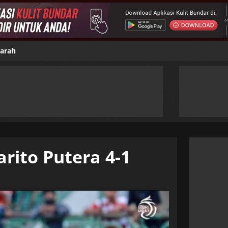
jarah
rito Putera 4-1