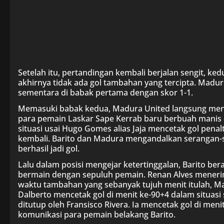
Setelah itu, pertandingan kembali berjalan sengit, ke
akhirnya tidak ada gol tambahan yang tercipta. Madu
sementara di babak pertama dengan skor 1-1.
Memasuki babak kedua, Madura United langsung mend
para pemain Laskar Sape Kerrab baru berbuah manis
situasi usai Hugo Gomes alias Jaja mencetak gol penalti
kembali. Barito dan Madura mengandalkan serangan-se
berhasil jadi gol.
Lalu dalam posisi mengejar ketertinggalan, Barito ber
bermain dengan sepuluh pemain. Renan Alves menerim
waktu tambahan yang sebanyak tujuh menit itulah, M
Dalberto mencetak gol di menit ke-90+4 dalam situasi
ditutup oleh Fransisco Rivera. Ia mencetak gol di me
komunikasi para pemain belakang Barito.