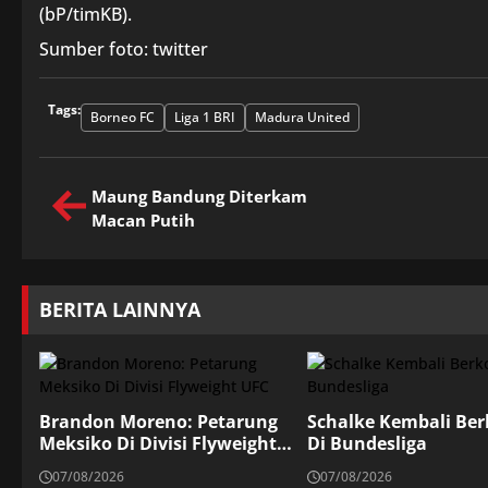
(bP/timKB).
Sumber foto: twitter
Tags:
Borneo FC
Liga 1 BRI
Madura United
Maung Bandung Diterkam
Macan Putih
BERITA LAINNYA
Brandon Moreno: Petarung
Schalke Kembali Ber
Meksiko Di Divisi Flyweight
Di Bundesliga
UFC
07/08/2026
07/08/2026