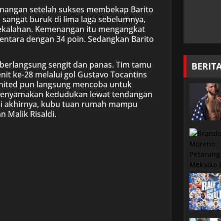
enangan setelah sukses membekap Barito
 sangat buruk di lima laga sebelumnya,
ekalahan. Kemenangan itu mengangkat
entara dengan 34 poin. Sedangkan Barito
 berlangsung sengit dan panas. Tim tamu
BERIT
nit ke-28 melalui gol Gustavo Tocantins
nited pun langsung mencoba untuk
 menyamakan kedudukan lewat tendangan
ai akhirnya, kubu tuan rumah mampu
 Malik Risaldi.