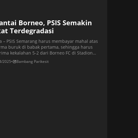
antai Borneo, PSIS Semakin
at Terdegradasi
ta – PSIS Semarang harus membayar mahal atas
rma buruk di babak pertama, sehingga harus
ima kekalahan 5-2 dari Borneo FC di Stadion
iri, kandangnya sendiri. Kekalahan tentunya tidak
4/2025
•
Bambang Parikesit
ntungkan bagi PSIS, karena mereka masih
bak di zona degradasi dengan menempati posisi
, sebab baru mengoleksi 25 poin. Sedangkan
o FC naik ke peringkat keenam […]