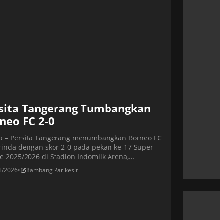
sita Tangerang Tumbangkan
neo FC 2-0
ta – Persita Tangerang menumbangkan Borneo FC
inda dengan skor 2-0 pada pekan ke-17 Super
e 2025/2026 di Stadion Indomilk Arena,
rang, Jumat (9/1/2026). Kemenangan ini menjadi
1/2026
•
Bambang Parikesit
 positif keempat secara beruntun bagi Persita
rang dan mengokohkan posisi mereka di
gkat kelima klasemen sementara dengan koleksi
in dari 17 pertandingan. Sementara itu, Borneo
]