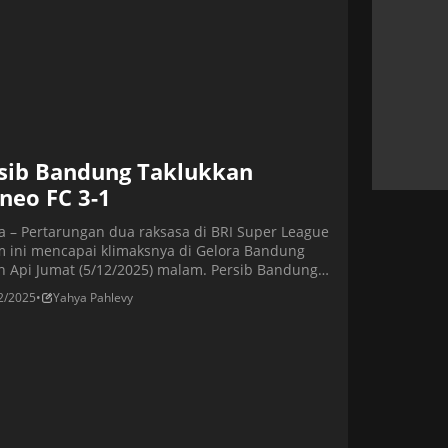
sib Bandung Taklukkan
neo FC 3-1
ta – Pertarungan dua raksasa di BRI Super League
 ini mencapai klimaksnya di Gelora Bandung
n Api Jumat (5/12/2025) malam. Persib Bandung
sil membalikkan keadaan secara dramatis di
2/2025
•
Yahya Pahlevy
 kedua, menundukkan pemuncak klasemen
tara, Borneo FC Samarinda skor 3-1, dalam laga
diwarnai ketegangan dan serangan yang tak
. Hasil ini membawa dampak signifikan […]