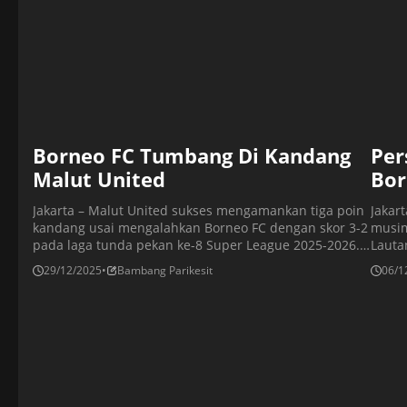
Borneo FC Tumbang Di Kandang
Per
Malut United
Bor
Jakarta – Malut United sukses mengamankan tiga poin
Jakar
kandang usai mengalahkan Borneo FC dengan skor 3-2
musim
pada laga tunda pekan ke-8 Super League 2025-2026.
Lauta
Pertandingan Malut United vs Borneo FC digelar di
berha
29/12/2025
•
Bambang Parikesit
06/1
Stadion Gelora Kie Raha, Ternate pada Minggu
babak
(28/12/2025) pukul siang WIT. Kemenangan ini
semen
membuat Malut United berhasil menggeser Persija
yang 
dari peringkat ketiga dengan […]
henti