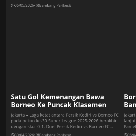
unggul rekor head-to-head. Di sisi lain, Persita menetap pada
06/05/2026
•
Bambang Parikesit
Satu Gol Kemenangan Bawa
Bor
Borneo Ke Puncak Klasemen
Ba
Jakarta – Laga ketat antara Persik Kediri vs Borneo FC
Jakar
pada pekan ke-30 Super League 2025-2026 berakhir
lanju
dengan skor 0-1. Duel Persik Kediri vs Borneo FC
Pamel
berlangsung di Stadion Brawijaya, Rabu (29/4/2026)
3. Ko
30/04/2026
•
Bambang Parikesit
06/0