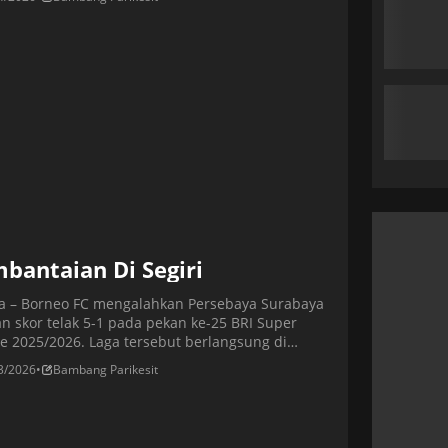
menit ke-2 dan 60. Mariano Peralta lalu
gkapi pesta tim tamu di menit ke-90+5.
tara angka hiburan bagi Madura United datang
…]
bantaian Di Segiri
ta – Borneo FC mengalahkan Persebaya Surabaya
n skor telak 5-1 pada pekan ke-25 BRI Super
e 2025/2026. Laga tersebut berlangsung di
on Segiri pada Sabtu (7/3/2026) malam WIB. Dua
3/2026
•
Bambang Parikesit
emenangan Borneo FC dicetak oleh Juan Villa. Tiga
ainnya disumbang Mariano Peralta, Koldo Obieta,
arcos Astina, sedangkan Persebaya Surabaya
las lewat Leo […]