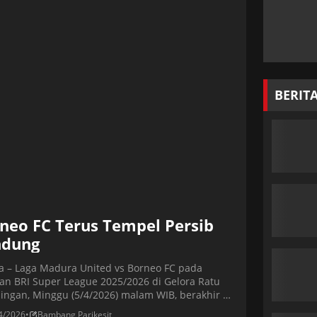
 posisi sembilan […]
BERIT
neo FC Terus Tempel Persib
ndung
ta – Laga Madura United vs Borneo FC pada
tan BRI Super League 2025/2026 di Gelora Ratu
ingan, Minggu (5/4/2026) malam WIB, berakhir 1-
ldo Obieta jadi bintang Pesut Etam lewat brace
4/2026
•
Bambang Parikesit