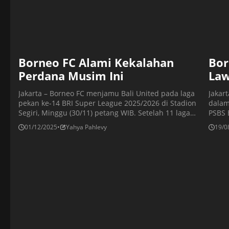
Borneo FC Alami Kekalahan
Bor
Perdana Musim Ini
Law
Jakarta – Borneo FC menjamu Bali United pada laga
Jakar
pekan ke-14 BRI Super League 2025/2026 di Stadion
dalam
Segiri, Minggu (30/11) petang WIB. Setelah 11 laga
PSBS 
selalu menang, Borneo FC akhirnya kehilangan poin.
menun
01/12/2025
•
Yahya Pahlevy
19/0
Pesut Etam kalah dengan skor 0-1 dari Bali United di
Secar
kandang sendiri. Kekalahan tidak mengubah posisi
Hanya
Borneo FC di puncak klasemen, dengan 33 […]
Borne
melai