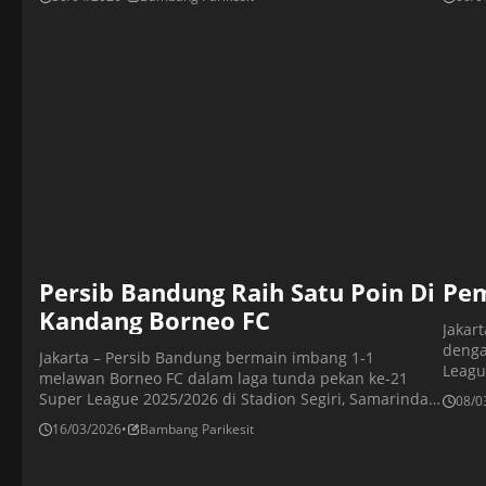
sore WIB. Koldo Obieta menjadi pahlawan bagi Borneo
pada 
FC lewat golnya pada menit ke-54 memanfaatkan assist
melen
dari Mariano Peralta. Bagi Borneo FC, kemenangan […]
Semen
dari [
Persib Bandung Raih Satu Poin Di
Pem
Kandang Borneo FC
Jakar
denga
Jakarta – Persib Bandung bermain imbang 1-1
Leagu
melawan Borneo FC dalam laga tunda pekan ke-21
Stadi
Super League 2025/2026 di Stadion Segiri, Samarinda,
08/0
gol k
Minggu malam, 15 Maret 2026. Dengan hasil ini, Persib
16/03/2026
•
Bambang Parikesit
gol l
mampu mempertahankan rekor tak terkalahkan
dan M
menjadi 12 laga beruntun, setelah terakhir kalah di
memba
kandang Malut United 0-2 pada pertengahan