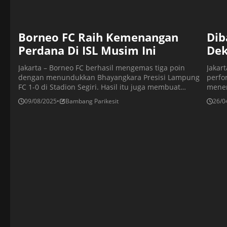
Borneo FC Raih Kemenangan
Dib
Perdana Di ISL Musim Ini
Dek
Jakarta – Borneo FC berhasil mengemas tiga poin
Jakar
dengan menundukkan Bhayangkara Presisi Lampung
perfo
FC 1-0 di Stadion Segiri. Hasil itu juga membuat
mener
Bhayangkara menjadi satu-satunya tim promosi yang
Jatid
09/08/2025
•
Bambang Parikesit
26/0
gagal mendapatkan poin. Dengan hasil ini, Borneo FC
mengu
memuncaki klasemen Indonesia Super League
terje
sementara usai mengoleksi tiga poin. Tim tuan rumah
ke-16
Borneo FC di bawah asuhan pelatih […]
Borne