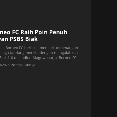
neo FC Raih Poin Penuh
an PSBS Biak
ta – Borneo FC berhasil mencuri kemenangan
 laga tandang mereka dengan mengalahkan
Biak 1-0 di stadion Maguwoharjo. Borneo FC
jukkan dominasi mereka sejak menit awal.
8/2025
•
Yahya Pahlevy
a total, ada 13 shots yang mereka lepaskan.
 saja, kinerja lini depan mereka kurang efisien.
o FC mencetak gol dari bukan dari open play,
nkan eksekusi penalti. […]