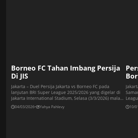
Desember lalu. Hasil imbang membuat […]
Borneo FC Tahan Imbang Persija
Per
Di JIS
Bor
Jakarta – Duel Persija Jakarta vs Borneo FC pada
Jakar
lanjutan BRI Super League 2025/2026 yang digelar di
Samar
Jakarta International Stadium, Selasa (3/3/2026) malam
Leagu
WIB, berakhir tanpa pemenang setelah hasil imbang 2-
Tange
04/03/2026
•
Yahya Pahlevy
10/0
2. Hasil ini tidak membantu usaha kedua tim
hasil
mendekati pimpinan klasemen Persib Bandung.
Tange
Mengoleksi 51 poin, anak asuh Mauricio Souza tetap
perin
defisit tiga angka meski […]
31 po
FC […