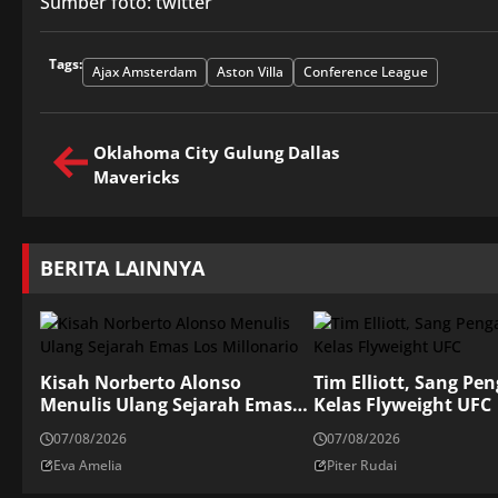
Sumber foto: twitter
Tags:
Ajax Amsterdam
Aston Villa
Conference League
Oklahoma City Gulung Dallas
Mavericks
BERITA LAINNYA
Kisah Norberto Alonso
Tim Elliott, Sang Pe
Menulis Ulang Sejarah Emas
Kelas Flyweight UFC
Los Millonario
07/08/2026
07/08/2026
Eva Amelia
Piter Rudai