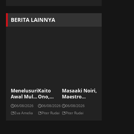
BERITA LAINNYA
Menelusuri
Kaito
Masaaki Noiri,
Awal Mula
Ono,
Maestro
Tradisi
Striker
Kickboxing
06/08/2026
06/08/2026
06/08/2026
Menyiram
Elite
Jepang Di ONE
Eva Amelia
Piter Rudai
Piter Rudai
Sampanye
Jepang Di
Championship
Di Podium
Panggung
Dunia