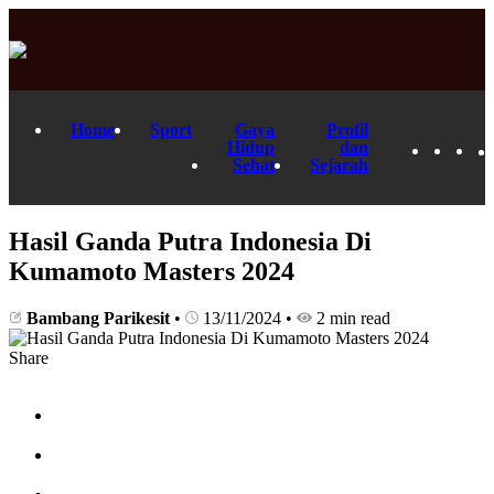
Home
Sport
Gaya
Profil
Hidup
dan
Sehat
Sejarah
Hasil Ganda Putra Indonesia Di
Kumamoto Masters 2024
Bambang Parikesit
•
13/11/2024
•
2 min read
Share