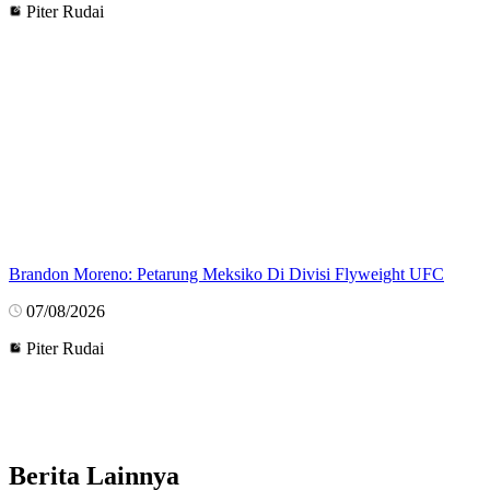
Piter Rudai
Brandon Moreno: Petarung Meksiko Di Divisi Flyweight UFC
07/08/2026
Piter Rudai
Berita Lainnya