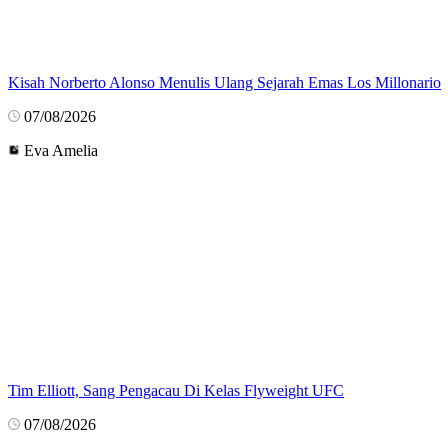
Kisah Norberto Alonso Menulis Ulang Sejarah Emas Los Millonario
07/08/2026
Eva Amelia
Tim Elliott, Sang Pengacau Di Kelas Flyweight UFC
07/08/2026