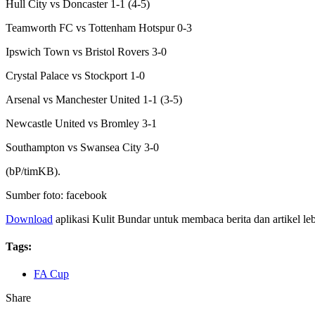
Hull City vs Doncaster 1-1 (4-5)
Teamworth FC vs Tottenham Hotspur 0-3
Ipswich Town vs Bristol Rovers 3-0
Crystal Palace vs Stockport 1-0
Arsenal vs Manchester United 1-1 (3-5)
Newcastle United vs Bromley 3-1
Southampton vs Swansea City 3-0
(bP/timKB).
Sumber foto: facebook
Download
aplikasi Kulit Bundar untuk membaca berita dan artikel le
Tags:
FA Cup
Share