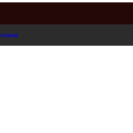
n Sejarah