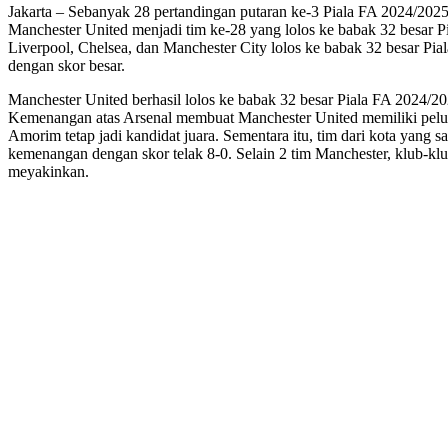
Jakarta – Sebanyak 28 pertandingan putaran ke-3 Piala FA 2024/2025
Manchester United menjadi tim ke-28 yang lolos ke babak 32 besar P
Liverpool, Chelsea, dan Manchester City lolos ke babak 32 besar P
dengan skor besar.
Manchester United berhasil lolos ke babak 32 besar Piala FA 2024/
Kemenangan atas Arsenal membuat Manchester United memiliki pelua
Amorim tetap jadi kandidat juara. Sementara itu, tim dari kota yang
kemenangan dengan skor telak 8-0. Selain 2 tim Manchester, klub-kl
meyakinkan.