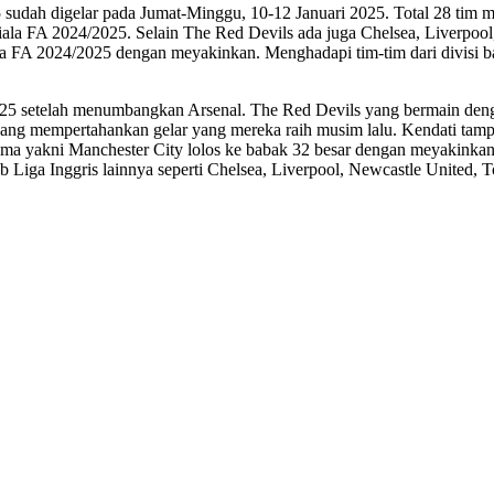
 sudah digelar pada Jumat-Minggu, 10-12 Januari 2025. Total 28 tim me
iala FA 2024/2025. Selain The Red Devils ada juga Chelsea, Liverpool
iala FA 2024/2025 dengan meyakinkan. Menghadapi tim-tim dari divis
2025 setelah menumbangkan Arsenal. The Red Devils yang bermain deng
ng mempertahankan gelar yang mereka raih musim lalu. Kendati tamp
 sama yakni Manchester City lolos ke babak 32 besar dengan meyakinka
ub Liga Inggris lainnya seperti Chelsea, Liverpool, Newcastle United,