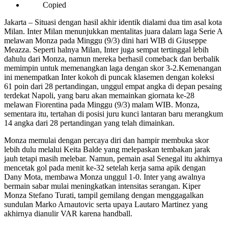
Copied
Jakarta – Situasi dengan hasil akhir identik dialami dua tim asal kota
Milan. Inter Milan menunjukkan mentalitas juara dalam laga Serie A
melawan Monza pada Minggu (9/3) dini hari WIB di Giuseppe
Meazza. Seperti halnya Milan, Inter juga sempat tertinggal lebih
dahulu dari Monza, namun mereka berhasil comeback dan berbalik
memimpin untuk memenangkan laga dengan skor 3-2.Kemenangan
ini menempatkan Inter kokoh di puncak klasemen dengan koleksi
61 poin dari 28 pertandingan, unggul empat angka di depan pesaing
terdekat Napoli, yang baru akan memainkan giornata ke-28
melawan Fiorentina pada Minggu (9/3) malam WIB. Monza,
sementara itu, tertahan di posisi juru kunci lantaran baru merangkum
14 angka dari 28 pertandingan yang telah dimainkan.
Monza memulai dengan percaya diri dan hampir membuka skor
lebih dulu melalui Keita Balde yang melepaskan tembakan jarak
jauh tetapi masih melebar. Namun, pemain asal Senegal itu akhirnya
mencetak gol pada menit ke-32 setelah kerja sama apik dengan
Dany Mota, membawa Monza unggul 1-0. Inter yang awalnya
bermain sabar mulai meningkatkan intensitas serangan. Kiper
Monza Stefano Turati, tampil gemilang dengan menggagalkan
sundulan Marko Arnautovic serta upaya Lautaro Martinez yang
akhirnya dianulir VAR karena handball.