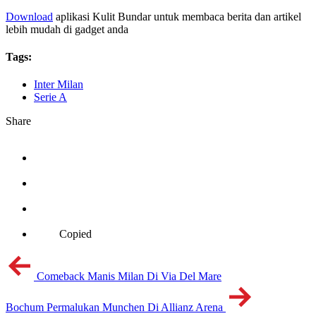
Download
aplikasi Kulit Bundar untuk membaca berita dan artikel
lebih mudah di gadget anda
Tags:
Inter Milan
Serie A
Share
Copied
Comeback Manis Milan Di Via Del Mare
Bochum Permalukan Munchen Di Allianz Arena