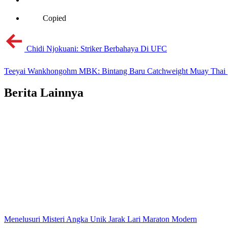
Copied
Chidi Njokuani: Striker Berbahaya Di UFC
Teeyai Wankhongohm MBK: Bintang Baru Catchweight Muay Thai
Berita Lainnya
Menelusuri Misteri Angka Unik Jarak Lari Maraton Modern