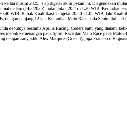
i kedua musim 2025, siap digelar akhir pekan ini. Diagendakan mulai
 Jumat malam (14/3/2025) mulai pukul 20.45-21.30 WIB. Kemudian sesi 
0-20.40 WIB. Babak Kualifikasi 1 digelar 20.50-21.05 WIB, lalu Kuali
B, dengan panjang 12 lap. Kemudian Main Race pada Senin dini hari (
nunda debutnya bersama Aprilia Racing. Cedera bahu yang dialami ke
ses meraih kemenangan pada Sprint Race dan Main Race pada MotoGP T
ing dengan sang adik, Alex Marquez (Gresini), juga Francesco Bagnai