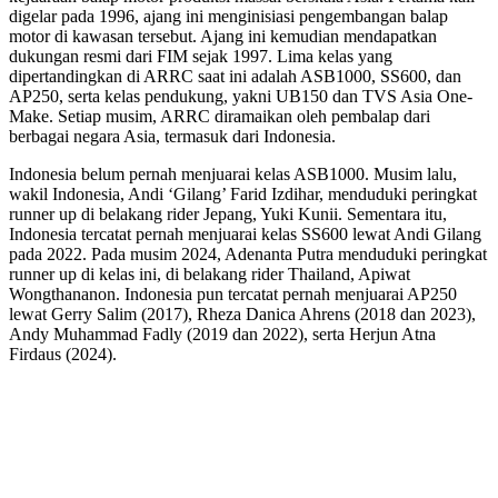
digelar pada 1996, ajang ini menginisiasi pengembangan balap
motor di kawasan tersebut. Ajang ini kemudian mendapatkan
dukungan resmi dari FIM sejak 1997. Lima kelas yang
dipertandingkan di ARRC saat ini adalah ASB1000, SS600, dan
AP250, serta kelas pendukung, yakni UB150 dan TVS Asia One-
Make. Setiap musim, ARRC diramaikan oleh pembalap dari
berbagai negara Asia, termasuk dari Indonesia.
Indonesia belum pernah menjuarai kelas ASB1000. Musim lalu,
wakil Indonesia, Andi ‘Gilang’ Farid Izdihar, menduduki peringkat
runner up di belakang rider Jepang, Yuki Kunii. Sementara itu,
Indonesia tercatat pernah menjuarai kelas SS600 lewat Andi Gilang
pada 2022. Pada musim 2024, Adenanta Putra menduduki peringkat
runner up di kelas ini, di belakang rider Thailand, Apiwat
Wongthananon. Indonesia pun tercatat pernah menjuarai AP250
lewat Gerry Salim (2017), Rheza Danica Ahrens (2018 dan 2023),
Andy Muhammad Fadly (2019 dan 2022), serta Herjun Atna
Firdaus (2024).