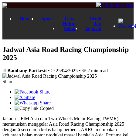
Home
Sport
Gaya
Profil
Hidup
dan
Sehat
Sejarah
Jadwal Asia Road Racing Championship
2025
Bambang Parikesit
•
25/04/2025
•
2 min read
Share
Copied
Jakarta – FIM Asia dan Two Wheels Motor Racing TWMR)
memutuskan menggelar Asia Road Racing Championship 2025
dengan 6 seri dan 5 kelas balap berbeda. ARRC merupakan
kejuaraan balap motor produksi massal berskala Asia. Pertama kali