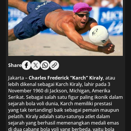
Share
Jakarta –
Charles Frederick “Karch” Kiraly
, atau
lebih dikenal sebagai Karch Kiraly, lahir pada 3
November 1960 di Jackson, Michigan, Amerika
Serikat. Sebagai salah satu figur paling ikonik dalam
sejarah bola voli dunia, Karch memiliki prestasi
yang tak tertandingi baik sebagai pemain maupun
pelatih. Kiraly adalah satu-satunya atlet dalam
sejarah yang berhasil memenangkan medali emas
di dua cabang bola voli yang berbeda, yaitu bola