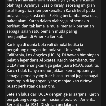
Karch Kiraly lahir dalam keluarga yang mencintai
olahraga. Ayahnya, Laszlo Kiraly, seorang imigran
asal Hungaria, memperkenalkan Karch kecil pada
bola voli sejak usia dini. Seiring bertambahnya usia,
bakat alami Karch dalam olahraga ini semakin
terlihat, dan tak lama ia mulai menarik perhatian
sebagai salah satu pemain muda paling
menjanjikan di Amerika Serikat.
Karirnya di dunia bola voli dimulai ketika ia
bergabung dengan tim bola voli Universitas
California, Los Angeles (UCLA). Di bawah bimbingan
pelatih legendaris Al Scates, Karch membantu tim
UCLA memenangkan tiga gelar juara NCAA. Saat itu,
Karch tidak hanya menunjukkan kemampuannya
sebagai pemain yang luar biasa, tetapi juga sebagai
pemimpin di lapangan, yang menjadikan dirinya
pusat perhatian dalam tim.
Setelah lulus dari UCLA dengan gelar sarjana, Karch
bergabung dengan tim nasional bola voli Amerika
Serikat pada 1981. Di sinilah perjalanan