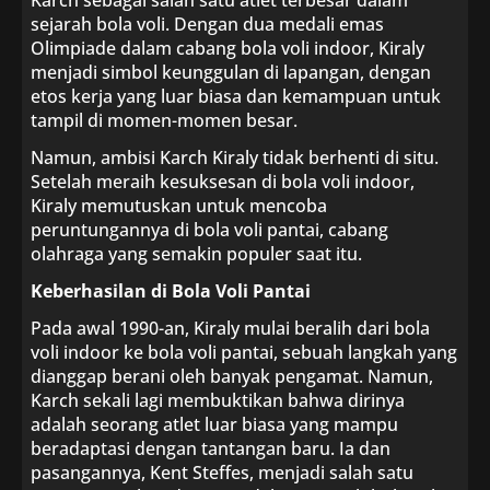
Karch sebagai salah satu atlet terbesar dalam
sejarah bola voli. Dengan dua medali emas
Olimpiade dalam cabang bola voli indoor, Kiraly
menjadi simbol keunggulan di lapangan, dengan
etos kerja yang luar biasa dan kemampuan untuk
tampil di momen-momen besar.
Namun, ambisi Karch Kiraly tidak berhenti di situ.
Setelah meraih kesuksesan di bola voli indoor,
Kiraly memutuskan untuk mencoba
peruntungannya di bola voli pantai, cabang
olahraga yang semakin populer saat itu.
Keberhasilan di Bola Voli Pantai
Pada awal 1990-an, Kiraly mulai beralih dari bola
voli indoor ke bola voli pantai, sebuah langkah yang
dianggap berani oleh banyak pengamat. Namun,
Karch sekali lagi membuktikan bahwa dirinya
adalah seorang atlet luar biasa yang mampu
beradaptasi dengan tantangan baru. Ia dan
pasangannya, Kent Steffes, menjadi salah satu