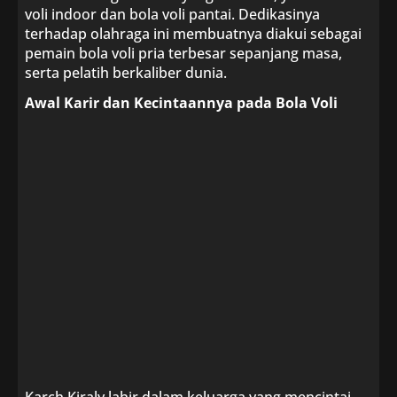
voli indoor dan bola voli pantai. Dedikasinya
terhadap olahraga ini membuatnya diakui sebagai
pemain bola voli pria terbesar sepanjang masa,
serta pelatih berkaliber dunia.
Awal Karir dan Kecintaannya pada Bola Voli