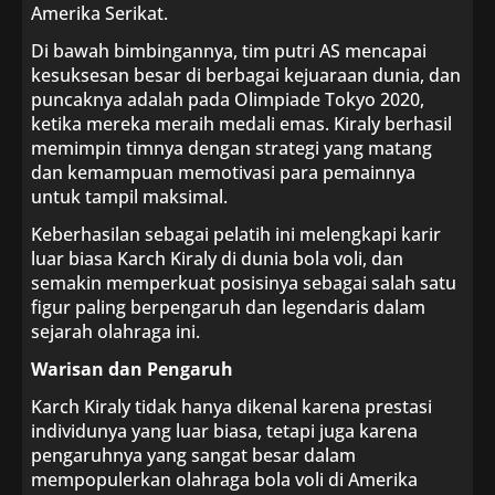
Amerika Serikat.
Di bawah bimbingannya, tim putri AS mencapai
kesuksesan besar di berbagai kejuaraan dunia, dan
puncaknya adalah pada Olimpiade Tokyo 2020,
ketika mereka meraih medali emas. Kiraly berhasil
memimpin timnya dengan strategi yang matang
dan kemampuan memotivasi para pemainnya
untuk tampil maksimal.
Keberhasilan sebagai pelatih ini melengkapi karir
luar biasa Karch Kiraly di dunia bola voli, dan
semakin memperkuat posisinya sebagai salah satu
figur paling berpengaruh dan legendaris dalam
sejarah olahraga ini.
Warisan dan Pengaruh
Karch Kiraly tidak hanya dikenal karena prestasi
individunya yang luar biasa, tetapi juga karena
pengaruhnya yang sangat besar dalam
mempopulerkan olahraga bola voli di Amerika