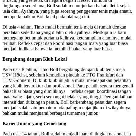
Erbach, yang terletak di negara bagian Hesse. Tumbuh di
lingkungan sederhana, Boll sudah menunjukkan bakat atletik sejak
usia dini. Ayahnya, yang juga seorang penggemar tenis meja amatir,
memperkenalkan Boll kecil pada olahraga ini.
Di usia 4 tahun, Timo mulai bermain tenis meja di rumah dengan
peralatan sederhana yang dilatih oleh ayahnya. Meskipun ia baru
memegang bet untuk pertama kalinya, keterampilan alaminya mulai
terlihat. Refleks cepat dan koordinasi tangan-mata yang luar biasa
menjadi indikasi bahwa ia memiliki bakat yang luar biasa.
Bergabung dengan Klub Lokal
Pada usia 8 tahun, Timo Boll bergabung dengan klub tenis meja
TSV Höchst, sebelum kemudian pindah ke FTG Frankfurt dan
TTV Gönnern. Di klub-klub inilah ia mulai mendapatkan pelatihan
yang lebih terstruktur dan profesional. Para pelatih segera mengenali
bakat luar biasa yang dimilikinya—refleks cepat, koordinasi tangan-
mata yang tajam, serta semangat belajar yang tinggi. Dengan latihan
intensif dan dukungan penuh, Boll berkembang pesat dan segera
menjadi salah satu pemain muda paling menjanjikan di wilayahnya,
bahkan mulai menjuarai berbagai turnamen junior.
Karier Junior yang Cemerlang
Pada usia 14 tahun, Boll sudah menjadi juara di tingkat nasional. Ia