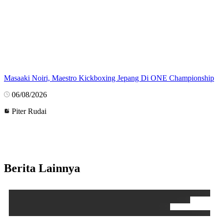
Masaaki Noiri, Maestro Kickboxing Jepang Di ONE Championship
06/08/2026
Piter Rudai
Berita Lainnya