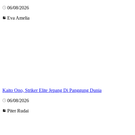
06/08/2026
Eva Amelia
Kaito Ono, Striker Elite Jepang Di Panggung Dunia
06/08/2026
Piter Rudai