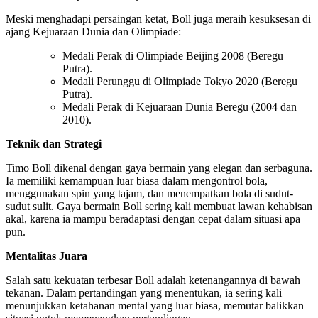
Meski menghadapi persaingan ketat, Boll juga meraih kesuksesan di
ajang Kejuaraan Dunia dan Olimpiade:
Medali Perak di Olimpiade Beijing 2008 (Beregu
Putra).
Medali Perunggu di Olimpiade Tokyo 2020 (Beregu
Putra).
Medali Perak di Kejuaraan Dunia Beregu (2004 dan
2010).
Teknik dan Strategi
Timo Boll dikenal dengan gaya bermain yang elegan dan serbaguna.
Ia memiliki kemampuan luar biasa dalam mengontrol bola,
menggunakan spin yang tajam, dan menempatkan bola di sudut-
sudut sulit. Gaya bermain Boll sering kali membuat lawan kehabisan
akal, karena ia mampu beradaptasi dengan cepat dalam situasi apa
pun.
Mentalitas Juara
Salah satu kekuatan terbesar Boll adalah ketenangannya di bawah
tekanan. Dalam pertandingan yang menentukan, ia sering kali
menunjukkan ketahanan mental yang luar biasa, memutar balikkan