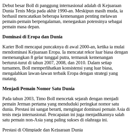
Debut besar Boll di panggung internasional adalah di Kejuaraan
Dunia Tenis Meja pada akhir 1990-an. Meskipun masih muda, ia
berhasil mencatatkan beberapa kemenangan penting melawan
pemain-pemain berpengalaman, menegaskan potensinya sebagai
pemain masa depan.
Dominasi di Eropa dan Dunia
Karier Boll mencapai puncaknya di awal 2000-an, ketika ia mulai
mendominasi Kejuaraan Eropa. Ia mencatat rekor luar biasa dengan
memenangkan 8 gelar tunggal putra, termasuk kemenangan
berturut-turut di tahun 2007, 2008, dan 2010. Dalam setiap
turnamen, Boll memperlihatkan konsistensi yang luar biasa,
mengalahkan lawan-lawan terbaik Eropa dengan strategi yang
matang.
Menjadi Pemain Nomor Satu Dunia
Pada tahun 2003, Timo Boll mencetak sejarah dengan menjadi
pemain Jerman pertama yang menduduki peringkat nomor satu
dunia. Prestasi ini sangat berarti, mengingat dominasi pemain Asia di
tenis meja internasional. Pencapaian ini juga menjadikannya salah
satu pemain non-Asia yang paling sukses di olahraga ini.
Prestasi di Olimpiade dan Kejuaraan Dunia