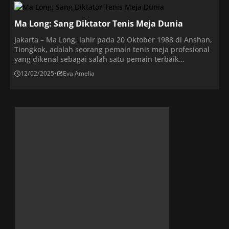
menarik dan dinamis. Berikut adalah beberapa fakta
menarik tentang tenis meja yang bisa menambah
Ma Long: Sang Diktator Tenis Meja Dunia
wawasan Anda: Asal […]
Jakarta – Ma Long, lahir pada 20 Oktober 1988 di Anshan,
Tiongkok, adalah seorang pemain tenis meja profesional
yang dikenal sebagai salah satu pemain terbaik
sepanjang masa. Dengan rekor yang mengesankan,
12/02/2025
•
Eva Amelia
Federasi Tenis Meja Internasional (ITTF) menjulukinya
sebagai “Sang Diktator” dan “Sang Naga”. Julukan-julukan
ini mencerminkan dominasi dan ketangguhan Ma Long
dalam setiap kompetisi yang […]