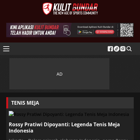
TENIS MEJA
Rossy Pratiwi Dipoyanti: Legenda Tenis Meja
Indonesia