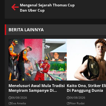
Mengenal Sejarah Thomas Cup
Dan Uber Cup
BERITA LAINNYA
Menelusuri Awal Mula Tradisi
Kaito Ono, Striker El
Menyiram Sampanye Di
Di Panggung Dunia
Podium
06/08/2026
06/08/2026
Eva Amelia
Piter Rudai