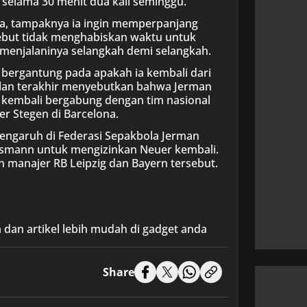
selama 30 menit dua kali seminggu.
a, tampaknya ia ingin memperpanjang
sebut tidak menghabiskan waktu untuk
menjalaninya selangkah demi selangkah.
 bergantung pada apakah ia kembali dari
ulan terakhir menyebutkan bahwa Jerman
embali bergabung dengan tim nasional
r Stegen di Barcelona.
engaruh di Federasi Sepakbola Jerman
lsmann untuk mengizinkan Neuer kembali.
n manajer RB Leipzig dan Bayern tersebut.
 dan artikel lebih mudah di gadget anda
Share