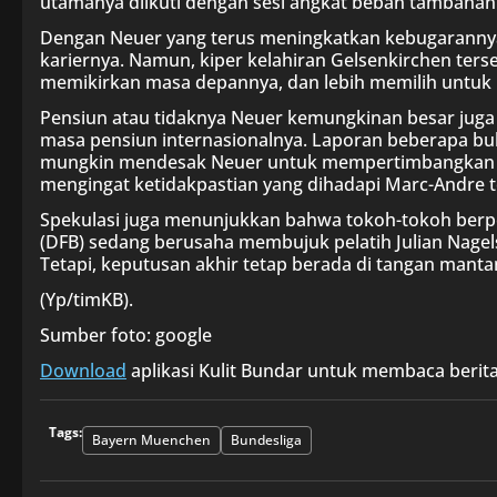
utamanya diikuti dengan sesi angkat beban tambahan 
Dengan Neuer yang terus meningkatkan kebugaranny
kariernya. Namun, kiper kelahiran Gelsenkirchen ter
memikirkan masa depannya, dan lebih memilih untuk 
Pensiun atau tidaknya Neuer kemungkinan besar juga
masa pensiun internasionalnya. Laporan beberapa b
mungkin mendesak Neuer untuk mempertimbangkan k
mengingat ketidakpastian yang dihadapi Marc-Andre te
Spekulasi juga menunjukkan bahwa tokoh-tokoh berp
(DFB) sedang berusaha membujuk pelatih Julian Nage
Tetapi, keputusan akhir tetap berada di tangan manta
(Yp/timKB).
Sumber foto: google
Download
aplikasi Kulit Bundar untuk membaca berita
Tags:
Bayern Muenchen
Bundesliga