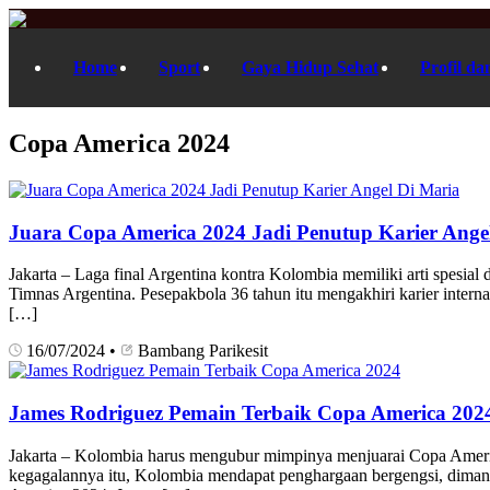
Home
Sport
Gaya Hidup Sehat
Profil da
Copa America 2024
Juara Copa America 2024 Jadi Penutup Karier Ange
Jakarta – Laga final Argentina kontra Kolombia memiliki arti spesia
Timnas Argentina. Pesepakbola 36 tahun itu mengakhiri karier inte
[…]
16/07/2024
•
Bambang Parikesit
James Rodriguez Pemain Terbaik Copa America 202
Jakarta – Kolombia harus mengubur mimpinya menjuarai Copa America 
kegagalannya itu, Kolombia mendapat penghargaan bergengsi, diman