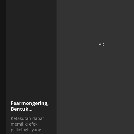
Fearmongering,
Bentuk
Manipulasi yang
Ketakutan dapat
Memanfaatkan
memiliki efek
Rasa Takut
psikologis yang