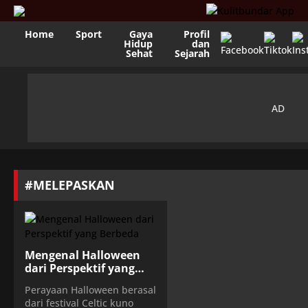
Home
Sport
Gaya
Profil
Hidup
dan
Sehat
Sejarah
#MELEPASKAN
Mengenal Halloween
dari Perspektif yang
Berbeda
Perayaan Halloween berasal
dari festival Celtic kuno