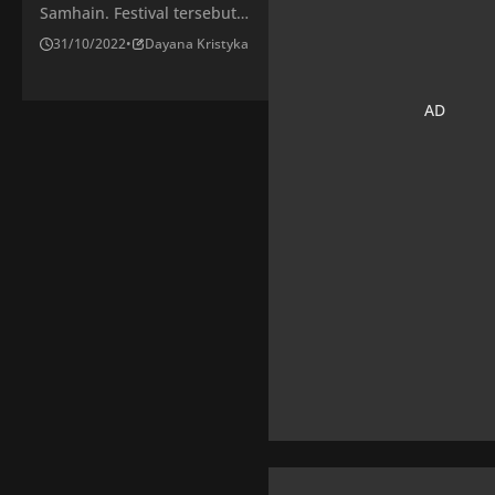
Samhain. Festival tersebut
adalah tentang merayakan
31/10/2022
•
Dayana Kristyka
siklus kematian dan
kelahiran kembali. Yang
mana kemudian, pada abad
kedelapan, Paus Katolik
Gregorius III memutuskan
untuk menyebut 1
November sebagai Hari
Semua Orang Kudus.
Seiring dengan waktu, dua
hari libur yang berbeda
mulai menyatu dan
fondasi Halloween mulai
terbentuk. Malam sebelum
1 November dikenal
sebagai All […]