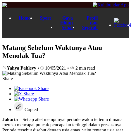
Home
Sport
Gaya
Profil
Hidup
dan
Sehat
Sejarah
Matang Sebelum Waktunya Atau
Menolak Tua?
Yahya Pahlevy
•
10/05/2021
•
2 min read
Share
Copied
Jakarta
– Setiap atlet mempunyai periode waktu tertentu dimana
mereka mencapai puncak pencapaian tertinggi dalam prestasinya.
Periode tersebut disebut dengan usia emas, yaitu rentang usia saat