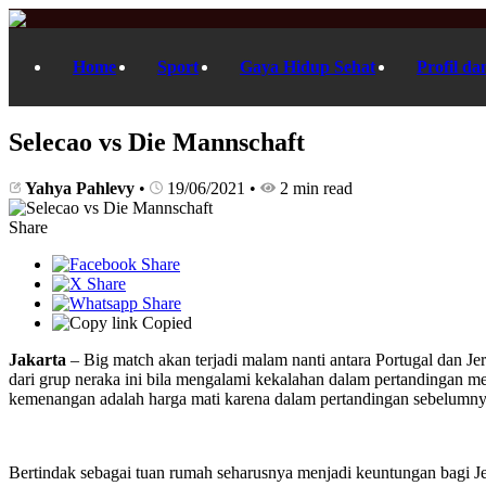
Home
Sport
Gaya Hidup Sehat
Profil da
Selecao vs Die Mannschaft
Yahya Pahlevy
•
19/06/2021
•
2 min read
Share
Copied
Jakarta
– Big match akan terjadi malam nanti antara Portugal dan Jer
dari grup neraka ini bila mengalami kekalahan dalam pertandingan m
kemenangan adalah harga mati karena dalam pertandingan sebelumnya
Bertindak sebagai tuan rumah seharusnya menjadi keuntungan bagi Jer