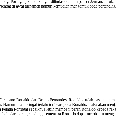
n bagi Portugal jika tidak ingin dilindas oleh tim panser Jerman. Juluk
ersendat di awal turnamen namun kemudian mengamuk pada pertandinga
 Christiano Ronaldo dan Bruno Fernandes. Ronaldo sudah pasti akan 
Namun bila Portugal terlalu terfokus pada Ronaldo, maka akan menjad
elatih Porrugal sebaiknya lebih membagi peran Ronaldo kepada rekan
n bola dari para gelandang, sementara Ronaldo dapat membantu mengal