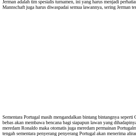
Jerman adalah tim spesialis turnamen, ini yang harus menjadi perhatia
Mannschaft juga harus diwaspadai semua lawannya, sering Jerman t
Sementara Portugal masih mengandalkan bintang bintangnya seperti
bebas akan membawa bencana bagi siapapun lawan yang dihadapinya. 
meredam Ronaldo maka otomatis juga meredam permainan Portugalm P
tengah sementara penyerang penyerang Portugal akan menerima alira