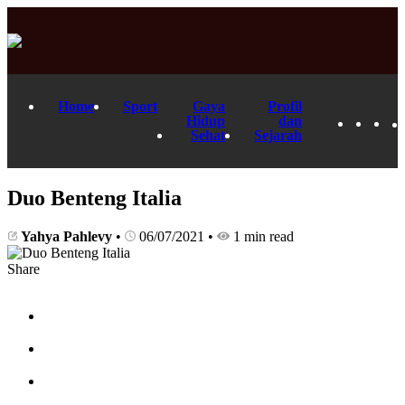
Home
Sport
Gaya
Profil
Hidup
dan
Sehat
Sejarah
Duo Benteng Italia
Yahya Pahlevy
•
06/07/2021
•
1 min read
Share