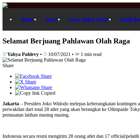
Home
Sport
Gaya Hidup Sehat
Profil da
Selamat Berjuang Pahlawan Olah Raga
Yahya Pahlevy
•
10/07/2021
•
1 min read
Share
Copied
Jakarta
– Presiden Joko Widodo melepas keberangkatan kontingen atl
perwakilan dari total 28 atlet yang akan berangkat ke Olimpaide Tok
pemusatan latihan masing masing.
Indonesia secara resmi mengirim 28 orang atlet dan 17 official/pelat