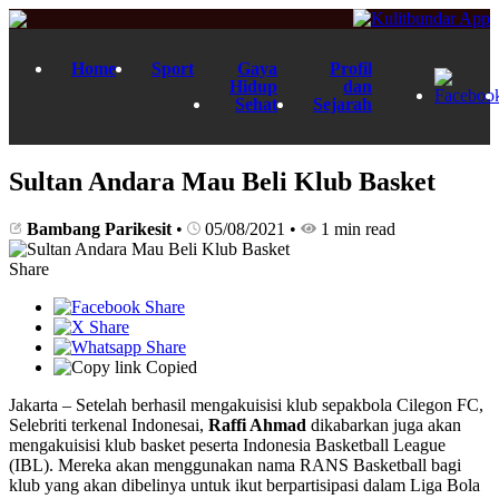
Home
Sport
Gaya
Profil
Hidup
dan
Sehat
Sejarah
Sultan Andara Mau Beli Klub Basket
Bambang Parikesit
•
05/08/2021
•
1 min read
Share
Copied
Jakarta – Setelah berhasil mengakuisisi klub sepakbola Cilegon FC,
Selebriti terkenal Indonesai,
Raffi Ahmad
dikabarkan juga akan
mengakuisisi klub basket peserta Indonesia Basketball League
(IBL). Mereka akan menggunakan nama RANS Basketball bagi
klub yang akan dibelinya untuk ikut berpartisipasi dalam Liga Bola