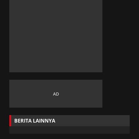
BERITA LAINNYA