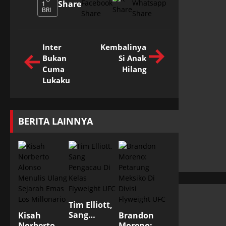
Share
1
BRI
Inter
Kembalinya
Bukan
Si Anak
Cuma
Hilang
Lukaku
BERITA LAINNYA
Tim Elliott,
Sang
Kisah
Brandon
Pengacau Di
Norberto
Moreno: