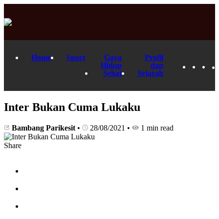
Home
Sport
Gaya
Profil
Hidup
dan
Sehat
Sejarah
Inter Bukan Cuma Lukaku
Bambang Parikesit
•
28/08/2021
•
1 min read
Share