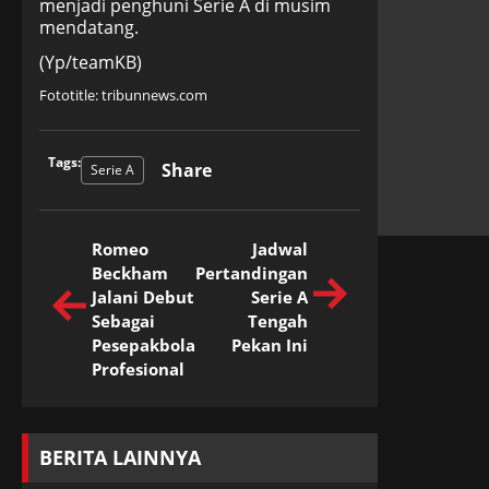
menjadi penghuni Serie A di musim
mendatang.
(Yp/teamKB)
Fototitle: tribunnews.com
Tags:
Share
Serie A
Romeo
Jadwal
Beckham
Pertandingan
Jalani Debut
Serie A
Sebagai
Tengah
Pesepakbola
Pekan Ini
Profesional
BERITA LAINNYA