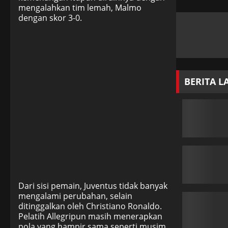
mengalahkan tim lemah, Malmo
dengan skor 3-0.
BERITA L
Dari sisi pemain, Juventus tidak banyak
mengalami perubahan, selain
ditinggalkan oleh Christiano Ronaldo.
Pelatih Allegripun masih menerapkan
pola yang hampir sama seperti musim