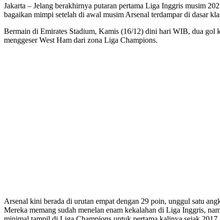
Jakarta – Jelang berakhirnya putaran pertama Liga Inggris musim 20
bagaikan mimpi setelah di awal musim Arsenal terdampar di dasar kl
Bermain di Emirates Stadium, Kamis (16/12) dini hari WIB, dua gol 
menggeser West Ham dari zona Liga Champions.
Arsenal kini berada di urutan empat dengan 29 poin, unggul satu an
Mereka memang sudah menelan enam kekalahan di Liga Inggris, namun
minimal tampil di Liga Champions untuk pertama kalinya sejak 2017.