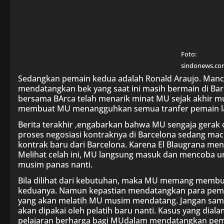
Foto:
sindonews.co
Sedangkan pemain kedua adalah Ronald Araujo. Manc
mendatangkan bek yang saat ini masih bermain di Bar
bersama BArca telah menarik minat MU sejak akhir m
membuat MU menangguhkan semua tranfer pemain la
Berita terakhir ,engabarkan bahwa MU sengaja gerak 
proses negosiasi kontraknya di Barcelona sedang mac
kontrak baru dari Barcelona. Karena El Blaugrana mena
Melihat celah ini, MU langsung masuk dan mencoba u
musim panas nanti.
Bila dilihat dari kebutuhan, maka MU memang membu
keduanya. Namun kepastian mendatangkan para pemai
yang akan melatih MU musim mendatang. Jangan samp
akan dipakai oleh pelatih baru nanti. Kasus yang dia
pelajaran berharga bagi MUdalam mendatangkan pema