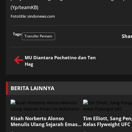
(Yp/teamKB)
Fototitle: sindonews.com
Tags:
Sha
Transfer Pemain
MU Diantara Pochetino dan Ten
Hag
BERITA LAINNYA
Kisah Norberto Alonso
Tim Elliott, Sang Pe
Menulis Ulang Sejarah Emas
Kelas Flyweight UFC
Los Millonario