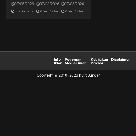
Alonso
Sang
Petarung
07/08/2026
07/08/2026
07/08/2026
Menulis
Pengacau
Meksiko
Eva Amelia
Piter Rudai
Piter Rudai
Ulang
Di Kelas
Di Divisi
Sejarah
Flyweight
Flyweight
Emas Los
UFC
UFC
Millonario
Info
Pedoman
Kebijakan
Disclaimer
Iklan
Media Siber
Privasi
Copyright © 2010-
2026
Kulit Bundar