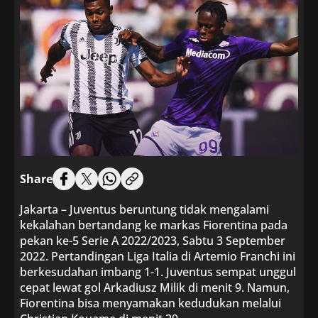
Share
Jakarta – Juventus beruntung tidak mengalami
kekalahan bertandang ke markas Fiorentina pada
pekan ke-5 Serie A 2022/2023, Sabtu 3 September
2022. Pertandingan Liga Italia di Artemio Franchi ini
berkesudahan imbang 1-1. Juventus sempat unggul
cepat lewat gol Arkadiusz Milik di menit 9. Namun,
Fiorentina bisa menyamakan kedudukan melalui