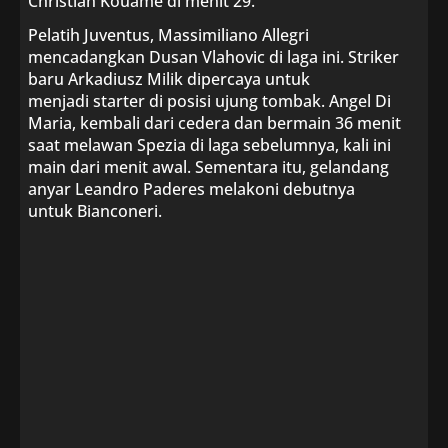
Christian Kouame di menit 29.
Pelatih Juventus, Massimiliano Allegri
mencadangkan Dusan Vlahovic di laga ini. Striker
baru Arkadiusz Milik dipercaya untuk
menjadi starter di posisi ujung tombak. Angel Di
Maria, kembali dari cedera dan bermain 36 menit
saat melawan Spezia di laga sebelumnya, kali ini
main dari menit awal. Sementara itu, gelandang
anyar Leandro Paderes melakoni debutnya
untuk Bianconeri.