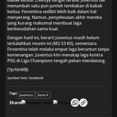
babak kedua. Efeknya sangat terasa. Juventus tak
menambah satu pun jumlah tembakan di babak
kedua. Fiorentina sedikit lebih baik dalam hal
menyerang. Namun, penyelesaian akhir mereka
yang kurang maksimal membuat laga
berkesudahan sama kuat.
Dengan hasil ini, berarti Juventus masih belum
terkalahkan musim ini (M2 S3 K0), sementara
Firoentina telah melalui empat laga beruntun tanpa
kemenangan. Juventus kini menatap laga kontra
PSG di Liga Champions tengah pekan mendatang.
(Yp/timKB)
Sumber foto: facebook
Tags:
Juventus
Serie A
Share