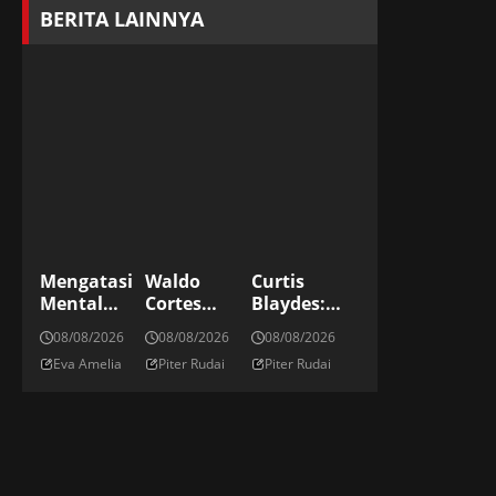
BERITA LAINNYA
Mengatasi
Waldo
Curtis
Mental
Cortes
Blaydes:
Overload
Acosta:
Petarung Di
08/08/2026
08/08/2026
08/08/2026
Dengan
Raksasa
Divisi Kelas
Eva Amelia
Piter Rudai
Piter Rudai
Rutinitas
Dominika
Berat UFC
Brain
Di Kelas
Dump
Berat UFC