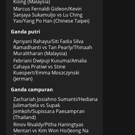
Kiong (Malaysia)
Marcus Fernaldi Gideon/Kevin
Sanjaya Sukamuljo vs Lu Ching
Yao/Yang Po Han (Chinese Taipei)
Ganda putri
Apriyani Rahayu/Siti Fadia Silva
Ramadhanti vs Tan Pearly/Thinaah
Muralitharan (Malaysia)
Febriani Dwipuji Kusuma/Amalia
Cahaya Pratiwi vs Stine
Kuespert/Emma Moszczynski
(Jerman)
Ganda campuran
Zachariah Josiahno Sumanti/Hediana
Julimarbela vs Supak
Jomkoh/Supissara Paesampran
(Thailand)
Rinov Rivaldy/Pitha Haningtyas
Mentari vs Kim Won Ho/Jeong Na