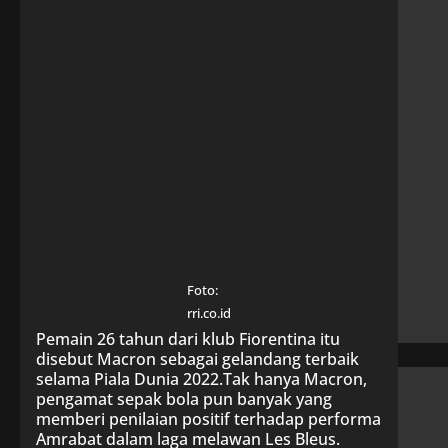
Foto:
rri.co.id
Pemain 26 tahun dari klub Fiorentina itu
disebut Macron sebagai gelandang terbaik
selama Piala Dunia 2022.Tak hanya Macron,
pengamat sepak bola pun banyak yang
memberi penilaian positif terhadap performa
Amrabat dalam laga melawan Les Bleus.