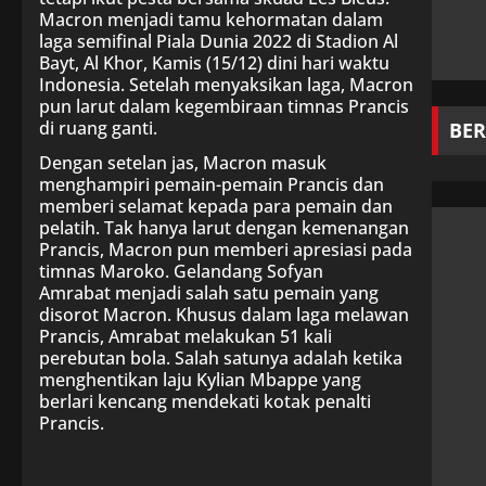
Macron menjadi tamu kehormatan dalam
laga semifinal Piala Dunia 2022 di Stadion Al
Bayt, Al Khor, Kamis (15/12) dini hari waktu
Indonesia. Setelah menyaksikan laga, Macron
pun larut dalam kegembiraan timnas Prancis
di ruang ganti.
BER
Dengan setelan jas, Macron masuk
menghampiri pemain-pemain Prancis dan
memberi selamat kepada para pemain dan
pelatih. Tak hanya larut dengan kemenangan
Prancis, Macron pun memberi apresiasi pada
timnas Maroko. Gelandang Sofyan
Amrabat menjadi salah satu pemain yang
disorot Macron. Khusus dalam laga melawan
Prancis, Amrabat melakukan 51 kali
perebutan bola. Salah satunya adalah ketika
menghentikan laju Kylian Mbappe yang
berlari kencang mendekati kotak penalti
Prancis.