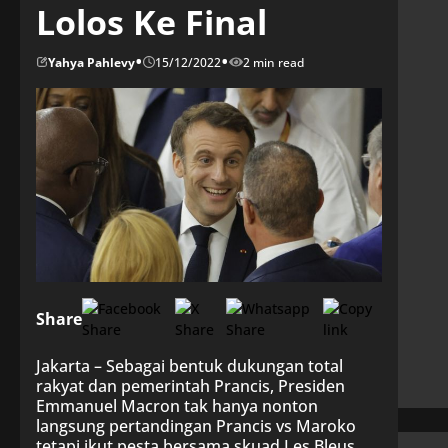
Lolos Ke Final
•
•
Yahya Pahlevy
15/12/2022
2 min read
Share
Jakarta – Sebagai bentuk dukungan total
rakyat dan pemerintah Prancis, Presiden
Emmanuel Macron tak hanya nonton
langsung pertandingan Prancis vs Maroko
tetapi ikut pesta bersama skuad Les Bleus.