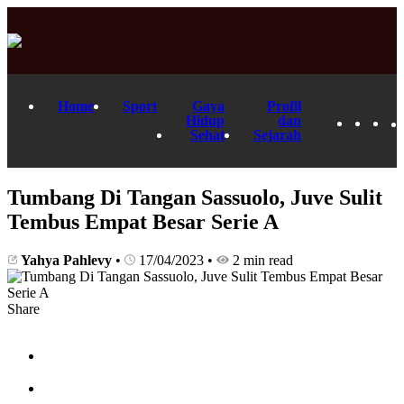
Home
Sport
Gaya
Profil
Hidup
dan
Sehat
Sejarah
Tumbang Di Tangan Sassuolo, Juve Sulit
Tembus Empat Besar Serie A
Yahya Pahlevy
•
17/04/2023
•
2 min read
Share