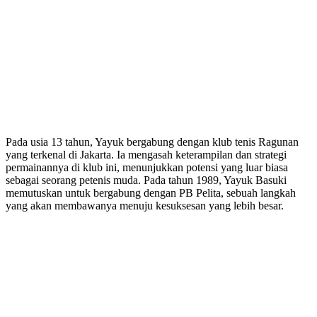
Pada usia 13 tahun, Yayuk bergabung dengan klub tenis Ragunan
yang terkenal di Jakarta. Ia mengasah keterampilan dan strategi
permainannya di klub ini, menunjukkan potensi yang luar biasa
sebagai seorang petenis muda. Pada tahun 1989, Yayuk Basuki
memutuskan untuk bergabung dengan PB Pelita, sebuah langkah
yang akan membawanya menuju kesuksesan yang lebih besar.