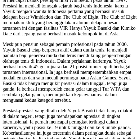
ia mencapai babak perempat final Wimbledon pada tahun 1997.
Prestasi ini menjadi tonggak sejarah bagi tenis Indonesia, karena
Yayuk menjadi wanita Indonesia pertama yang berhasil masuk
delapan besar Wimbledon dan The Club of Eight. The Club of Eight
merupakan klub yang beranggotakan alumni delapan besar
turnamen ini dengan fasilitas VIP. Hanya Yayuk Basuki dan Kimiko
Date dari Jepang yang berhasil masuk kelompok ini di Asia.
Meskipun pensiun sebagai pemain profesional pada tahun 2000,
Yayuk Basuki tetap berperan aktif dalam dunia tenis. Ia menjadi
panutan bagi generasi muda dan terus mendukung pengembangan
olahraga tenis di Indonesia. Dalam perjalanan kariernya, Yayuk
berhasil meraih 45 gelar juara dan 21 posisi runner up di berbagai
turnamen internasional. Ia juga berhasil mempersembahkan empat
medali emas dan satu medali perunggu pada Asian Games. Yayuk
Basuki tidak hanya mengukir prestasi dalam tunggal, tetapi juga
ganda. Ia berhasil memperoleh enam gelar tunggal Tur WTA dan
sembilan gelar ganda, menunjukkan kepiawaiannya dalam
menguasai kedua kategori tersebut.
Prestasi-prestasi yang diraih oleh Yayuk Basuki tidak hanya diakui
di dalam negeri, tetapi juga mendapatkan apresiasi di tingkat
internasional. Ia pernah mencapai peringkat tertinggi dalam
kariernya, yaitu posisi ke-19 untuk tunggal dan ke-9 untuk ganda.
Keberhasilannya ini juga tercermin dalam peringkat dunia sebagai
petenis dengan hadiah terbanyak. Yayuk Basuki berada di peringkat