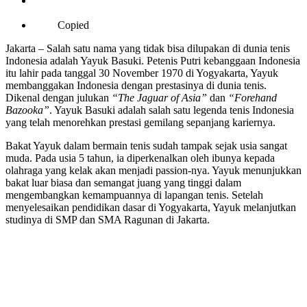
Copied
Jakarta – Salah satu nama yang tidak bisa dilupakan di dunia tenis
Indonesia adalah Yayuk Basuki. Petenis Putri kebanggaan Indonesia
itu lahir pada tanggal 30 November 1970 di Yogyakarta, Yayuk
membanggakan Indonesia dengan prestasinya di dunia tenis.
Dikenal dengan julukan
“The Jaguar of Asia”
dan
“Forehand
Bazooka”
. Yayuk Basuki adalah salah satu legenda tenis Indonesia
yang telah menorehkan prestasi gemilang sepanjang kariernya.
Bakat Yayuk dalam bermain tenis sudah tampak sejak usia sangat
muda. Pada usia 5 tahun, ia diperkenalkan oleh ibunya kepada
olahraga yang kelak akan menjadi passion-nya. Yayuk menunjukkan
bakat luar biasa dan semangat juang yang tinggi dalam
mengembangkan kemampuannya di lapangan tenis. Setelah
menyelesaikan pendidikan dasar di Yogyakarta, Yayuk melanjutkan
studinya di SMP dan SMA Ragunan di Jakarta.