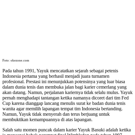
Foto: okezone.com
Pada tahun 1991, Yayuk mencatatkan sejarah sebagai petenis
Indonesia pertama yang berhasil menjadi juara turnamen
profesional. Prestasi ini menunjukkan potensinya yang luar biasa
dalam dunia tenis dan membuka jalan bagi karier cemerlang yang
akan datang. Namun, perjalanan kariernya tidak selalu mulus. Yayuk
pernah menghadapi tantangan ketika namanya dicoret dari tim Fed
Cup karena dianggap lancang menulis surat ke badan dunia tenis
wanita agar memilih lapangan tempat tim Indonesia bertanding.
Namun, Yayuk tidak menyerah dan terus berjuang untuk
membuktikan kemampuannya di atas lapangan.
Salah satu momen puncak dalam karier Yayuk Basuki adalah ketika