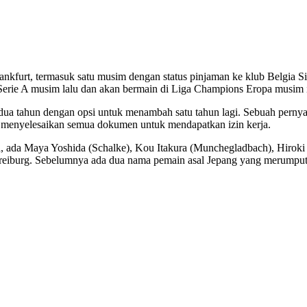
ankfurt, termasuk satu musim dengan status pinjaman ke klub Belgia 
 Serie A musim lalu dan akan bermain di Liga Champions Eropa musim i
ua tahun dengan opsi untuk menambah satu tahun lagi. Sebuah perny
ia menyelesaikan semua dokumen untuk mendapatkan izin kerja.
ada Maya Yoshida (Schalke), Kou Itakura (Munchegladbach), Hiroki It
reiburg. Sebelumnya ada dua nama pemain asal Jepang yang merumput 