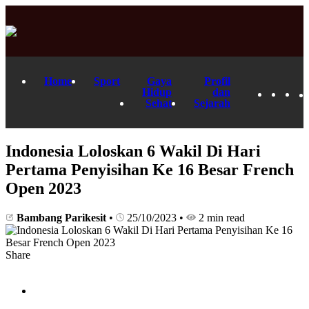
Home
Sport
Gaya
Profil
Hidup
dan
Sehat
Sejarah
Indonesia Loloskan 6 Wakil Di Hari
Pertama Penyisihan Ke 16 Besar French
Open 2023
Bambang Parikesit
•
25/10/2023
•
2 min read
Share