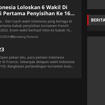
gan Malaysia, Aaron Chia/Soh Wooi Yik.
ndingan Leo/Daniel vs Chia/Soh seharusnya […]
onesia Loloskan 6 Wakil Di
i Pertama Penyisihan Ke 16
ar French Open 2023
BERIT
ta – Dari tujuh wakil Indonesia yang berlaga di
pertama babak penyisihan turnamen French
2023. Enam wakil berhasil lolos ke babak 16
. Dua wakil Indonesia dari sektor ganda putra
0/2023
•
Bambang Parikesit
tampil di hari pertama babak 32 besar mampu
h kemenangan. Fajar Alfian/Muhammad Rian
23
nto dan Mohammad Ahsan/Hendra Setiawan bisa
ati adangan lawan […]
 Open pekan lalu, para pemain Indonesia
 di Prancis. Sebanyak delapan wakil Indonesia
4/10). Rangkaian pertandingan turnamen bulu
az Arena, Rennes, Prancis. […]