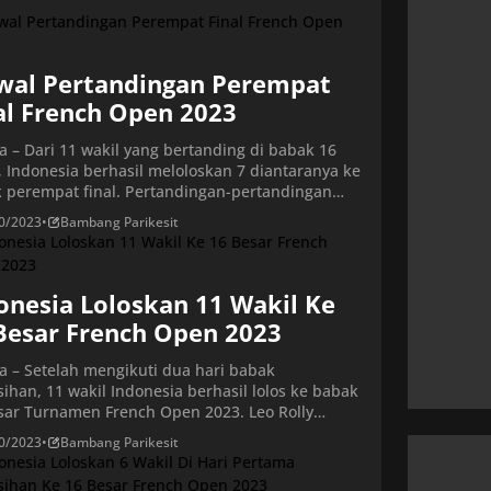
wal Pertandingan Perempat
al French Open 2023
ta – Dari 11 wakil yang bertanding di babak 16
, Indonesia berhasil meloloskan 7 diantaranya ke
 perempat final. Pertandingan-pertandingan
pat final French Open 2023 dimainkan di Glaz
0/2023
•
Bambang Parikesit
, Rennes, dan dimulai pukul 10.00 waktu
pat atau pukul 15.00 WIB. Di sektor tunggal,
esia mengirimnya dua wakil yaitu Anthony
g dan Jonatan Christie. Ginting […]
onesia Loloskan 11 Wakil Ke
Besar French Open 2023
ta – Setelah mengikuti dua hari babak
sihan, 11 wakil Indonesia berhasil lolos ke babak
sar Turnamen French Open 2023. Leo Rolly
ndo/Daniel Marthin jadi wakil pertama Indonesia
0/2023
•
Bambang Parikesit
lolos di hari kedua babak pertama French Open.
aniel lolos setelah menang walkover atas