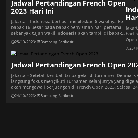
dipastikan akan mendapatkan perlawanan alot. Selain
Jadwal Pertandingan French Open
pasan
rekor pertemuan yang berimbang, […]
Perta
Ind
2023 Hari Ini
Har
Jakarta – Indonesia berhasil meloloskan 6 wakilnya ke
Bes
babak 16 Besar pada babak penyisihan hari pertama,
Jakar
sebanyak tujuh wakil Indonesia akan tampil di babak
hari 
32 besar French Open 2023 hari ini. Pertandingan hari
Open 
25/10/2023
•
Bambang Parikesit
kedua babak 32 besar French Open 2023 akan digelar
Besar
25/1
di Glaz Arena, Rabu (25/10). Tujuh wakil Indonesia
yang 
yang akan tampil di babak […]
merai
Jadwal Pertandingan French Open 20
Ardia
melew
Jakarta – Setelah kembali tanpa gelar di turnamen Denmark
langsung fokus mengikuti Turnamen selanjutnya yang digelar
akan mengawali perjuangan di French Open 2023, Selasa (2
tangkis BWF World Tour Super 750 itu akan berlangsung di Gl
24/10/2023
•
Bambang Parikesit