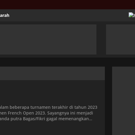
jarah
dalam beberapa turnamen terakhir di tahun 2023
namen French Open 2023. Sayangnya ini menjadi
 ganda putra Bagas/Fikri gagal memenangkan
 memulai gim pertama dengan […]