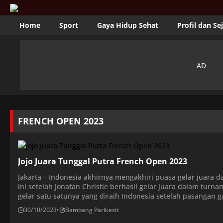
Home
Sport
Gaya Hidup Sehat
Profil dan Se
FRENCH OPEN 2023
Jojo Juara Tunggal Putra French Open 2023
Jakarta – Indonesia akhirnya mengakhiri puasa gelar juara 
ini setelah Jonatan Christie berhasil gelar juara dalam tur
gelar satu satunya yang diraih Indonesia setelah pasangan
partai final melawan pasangan ganda Denmark. Jonatan tak
30/10/2023
•
Bambang Parikesit