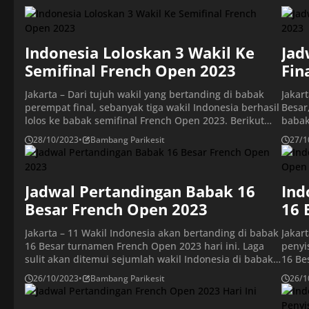
Indonesia Loloskan 3 Wakil Ke
Jad
Semifinal French Open 2023
Fin
Jakarta – Dari tujuh wakil yang bertanding di babak
Jakar
perempat final, sebanyak tiga wakil Indonesia berhasil
Besar
lolos ke babak semifinal French Open 2023. Berikut
babak
tiga wakil Indonesia yang masih tampil di French
perem
28/10/2023
•
Bambang Parikesit
27/1
Open. Tiga wakil Indonesia yang selangkah lebih dekat
Arena
untuk mencapai babak final yakni tunggal putra
setem
Jonatan Christie, ganda putri Apriyani Rahayu/Siti
Indon
Fadia Silva […]
Gintin
Jadwal Pertandingan Babak 16
Ind
Besar French Open 2023
16 
Jakarta – 11 Wakil Indonesia akan bertanding di babak
Jakar
16 Besar turnamen French Open 2023 hari ini. Laga
penyi
sulit akan ditemui sejumlah wakil Indonesia di babak
16 Be
16 besar. Salah satu laga yang menarik untuk dinanti
Carna
26/10/2023
•
Bambang Parikesit
26/1
pertemuan Mohammad Ahsan/Hendra Setiawan vs
yang 
Satwiksairaj Rankireddy/Chirag Shetty. The Daddies
Leo/D