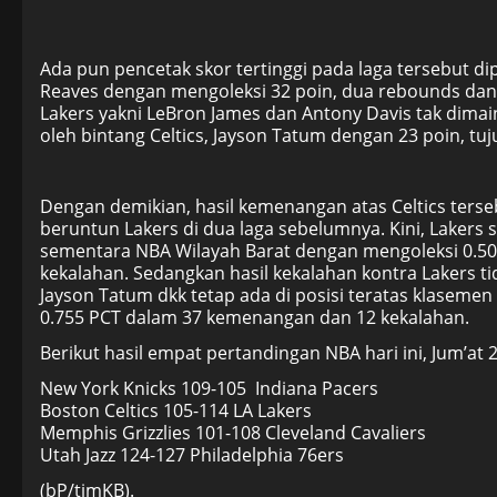
Ada pun pencetak skor tertinggi pada laga tersebut di
Reaves dengan mengoleksi 32 poin, dua rebounds dan t
Lakers yakni LeBron James dan Antony Davis tak dimai
oleh bintang Celtics, Jayson Tatum dengan 23 poin, tuj
Dengan demikian, hasil kemenangan atas Celtics ters
beruntun Lakers di dua laga sebelumnya. Kini, Lakers 
sementara NBA Wilayah Barat dengan mengoleksi 0.5
kekalahan. Sedangkan hasil kekalahan kontra Lakers ti
Jayson Tatum dkk tetap ada di posisi teratas klasem
0.755 PCT dalam 37 kemenangan dan 12 kekalahan.
Berikut hasil empat pertandingan NBA hari ini, Jum’at 
New York Knicks 109-105 Indiana Pacers
Boston Celtics 105-114 LA Lakers
Memphis Grizzlies 101-108 Cleveland Cavaliers
Utah Jazz 124-127 Philadelphia 76ers
(bP/timKB).