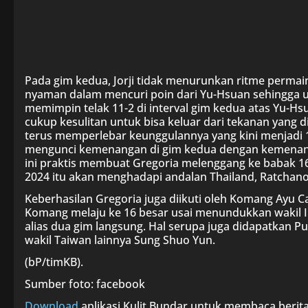
Pada gim kedua, Jorji tidak menurunkan ritme permai
nyaman dalam mencuri poin dari Yu-Hsuan sehingga un
memimpin telak 11-2 di interval gim kedua atas Yu-Hs
cukup kesulitan untuk bisa keluar dari tekanan yang d
terus memperlebar keunggulannya yang kini menjadi 1
mengunci kemenangan di gim kedua dengan kemenang
ini praktis membuat Gregoria melenggang ke babak 16
2024 itu akan menghadapi andalan Thailand, Ratchano
Keberhasilan Gregoria juga diikuti oleh Komang Ayu 
Komang melaju ke 16 besar usai menundukkan wakil I
alias dua gim langsung. Hal serupa juga didapatkan
wakil Taiwan lainnya Sung Shuo Yun.
(bP/timKB).
Sumber foto: facebook
Download
aplikasi Kulit Bundar untuk membaca berita