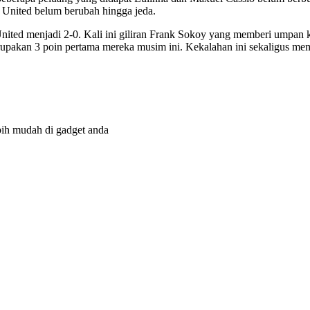
 United belum berubah hingga jeda.
ed menjadi 2-0. Kali ini giliran Frank Sokoy yang memberi umpan ke
pakan 3 poin pertama mereka musim ini. Kekalahan ini sekaligus me
bih mudah di gadget anda