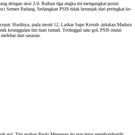
g dengan skor 2-0. Raihan tiga angka ini mengangkat posisi
nci Semen Padang. Sedangkan PSIS tidak beranjak dari peringkat ke-
pat. Hasilnya, pada menit 12, Laskar Sape Kerrab -julukan Madura
k keunggulan tim tuan rumah. Tertinggal satu gol, PSIS mulai
melebar dari sasaran.
uah gol. Tim asuhan Paulo Menesses itu pun terus membombardir