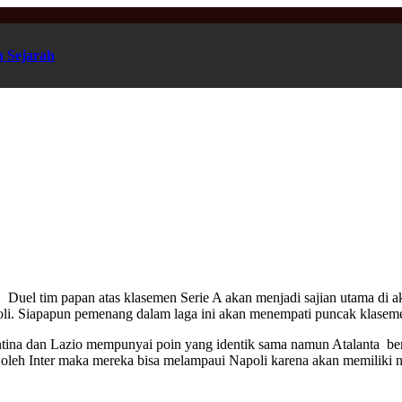
n Sejarah
ni. Duel tim papan atas klasemen Serie A akan menjadi sajian utama di 
li. Siapapun pemenang dalam laga ini akan menempati puncak klasemen 
entina dan Lazio mempunyai poin yang identik sama namun Atalanta berad
leh Inter maka mereka bisa melampaui Napoli karena akan memiliki nil