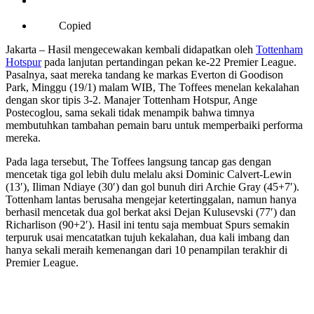
Copied
Jakarta – Hasil mengecewakan kembali didapatkan oleh
Tottenham
Hotspur
pada lanjutan pertandingan pekan ke-22 Premier League.
Pasalnya, saat mereka tandang ke markas Everton di Goodison
Park, Minggu (19/1) malam WIB, The Toffees menelan kekalahan
dengan skor tipis 3-2. Manajer Tottenham Hotspur, Ange
Postecoglou, sama sekali tidak menampik bahwa timnya
membutuhkan tambahan pemain baru untuk memperbaiki performa
mereka.
Pada laga tersebut, The Toffees langsung tancap gas dengan
mencetak tiga gol lebih dulu melalu aksi Dominic Calvert-Lewin
(13′), Iliman Ndiaye (30′) dan gol bunuh diri Archie Gray (45+7′).
Tottenham lantas berusaha mengejar ketertinggalan, namun hanya
berhasil mencetak dua gol berkat aksi Dejan Kulusevski (77′) dan
Richarlison (90+2′). Hasil ini tentu saja membuat Spurs semakin
terpuruk usai mencatatkan tujuh kekalahan, dua kali imbang dan
hanya sekali meraih kemenangan dari 10 penampilan terakhir di
Premier League.