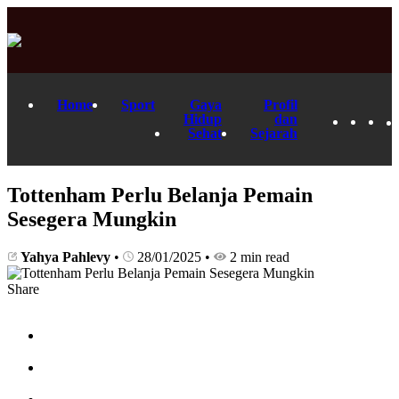
Home
Sport
Gaya
Profil
Hidup
dan
Sehat
Sejarah
Tottenham Perlu Belanja Pemain
Sesegera Mungkin
Yahya Pahlevy
•
28/01/2025
•
2 min read
Share