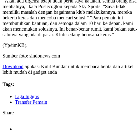
“Akan ada urgensi tetapi tidak perlu saya katakan, semua orang bisa
melihatnya,” kata Postecoglou kepada Sky Sports. “Saya tidak
memiliki masalah dengan bagaimana klub melakukannya, mereka
bekerja keras dan mencoba mencari solusi.” “Para pemain ini
membutuhkan bantuan, dan semoga dalam 10 hari ke depan, kami
akan menemukan solusinya. Ini benar-benar rumit, kami bukan satu-
satunya yang ada di pasar. Klub sedang berusaha keras.”
(Yp/timKB).
Sumber foto: sindonews.com
Download
aplikasi Kulit Bundar untuk membaca berita dan artikel
lebih mudah di gadget anda
Tags:
Liga Inggris
Transfer Pemain
Share