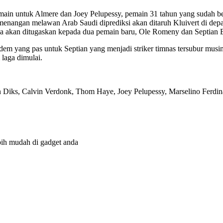
ermain untuk Almere dan Joey Pelupessy, pemain 31 tahun yang sudah 
menangan melawan Arab Saudi diprediksi akan ditaruh Kluivert di dep
nya akan ditugaskan kepada dua pemain baru, Ole Romeny dan Septian 
andem yang pas untuk Septian yang menjadi striker timnas tersubur musi
 laga dimulai.
n Diks, Calvin Verdonk, Thom Haye, Joey Pelupessy, Marselino Ferdi
bih mudah di gadget anda