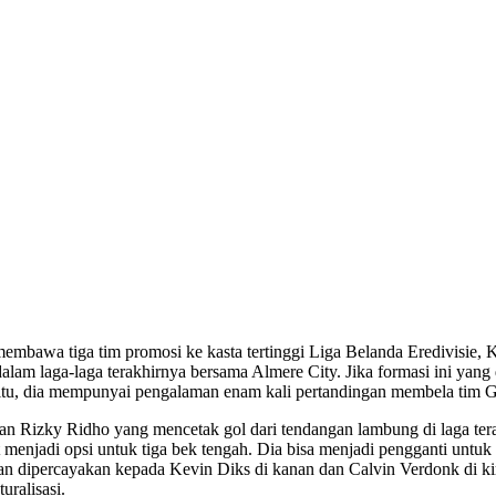
embawa tiga tim promosi ke kasta tertinggi Liga Belanda Eredivisie, 
 dalam laga-laga terakhirnya bersama Almere City. Jika formasi ini yan
 itu, dia mempunyai pengalaman enam kali pertandingan membela tim 
s, dan Rizky Ridho yang mencetak gol dari tendangan lambung di laga t
njadi opsi untuk tiga bek tengah. Dia bisa menjadi pengganti untuk k
n dipercayakan kepada Kevin Diks di kanan dan Calvin Verdonk di ki
uralisasi.