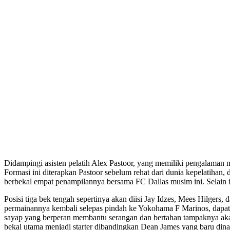
Didampingi asisten pelatih Alex Pastoor, yang memiliki pengalaman m
Formasi ini diterapkan Pastoor sebelum rehat dari dunia kepelatihan,
berbekal empat penampilannya bersama FC Dallas musim ini. Selain
Posisi tiga bek tengah sepertinya akan diisi Jay Idzes, Mees Hilger
permainannya kembali selepas pindah ke Yokohama F Marinos, dapat me
sayap yang berperan membantu serangan dan bertahan tampaknya aka
bekal utama menjadi starter dibandingkan Dean James yang baru dinat