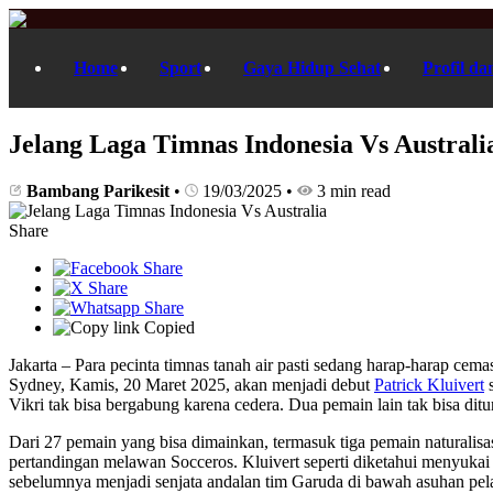
Home
Sport
Gaya Hidup Sehat
Profil da
Jelang Laga Timnas Indonesia Vs Australi
Bambang Parikesit
•
19/03/2025
•
3 min read
Share
Copied
Jakarta – Para pecinta timnas tanah air pasti sedang harap-harap cema
Sydney, Kamis, 20 Maret 2025, akan menjadi debut
Patrick Kluivert
s
Vikri tak bisa bergabung karena cedera. Dua pemain lain tak bisa d
Dari 27 pemain yang bisa dimainkan, termasuk tiga pemain naturalis
pertandingan melawan Socceros. Kluivert seperti diketahui menyuka
sebelumnya menjadi senjata andalan tim Garuda di bawah asuhan pel