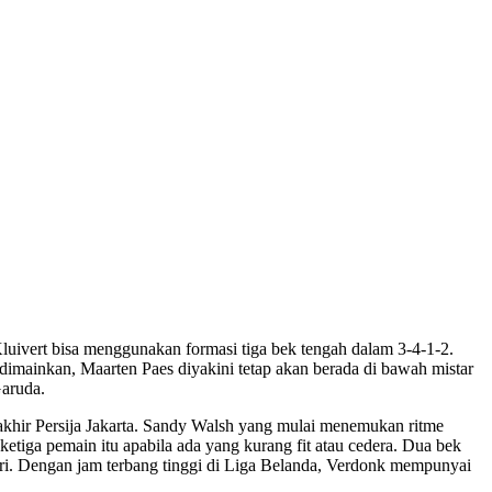
Kluivert bisa menggunakan formasi tiga bek tengah dalam 3-4-1-2.
g dimainkan, Maarten Paes diyakini tetap akan berada di bawah mistar
Garuda.
erakhir Persija Jakarta. Sandy Walsh yang mulai menemukan ritme
etiga pemain itu apabila ada yang kurang fit atau cedera. Dua bek
ri. Dengan jam terbang tinggi di Liga Belanda, Verdonk mempunyai