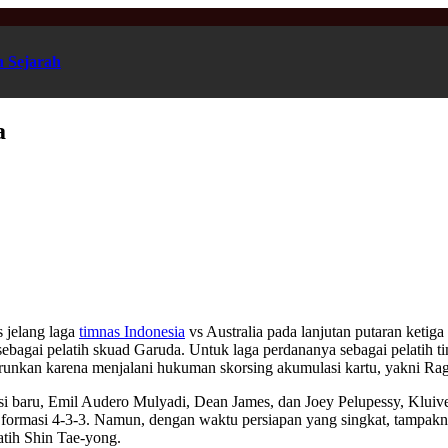
n Sejarah
a
s jelang laga
timnas Indonesia
vs Australia pada lanjutan putaran ketig
ebagai pelatih skuad Garuda. Untuk laga perdananya sebagai pelatih t
iturunkan karena menjalani hukuman skorsing akumulasi kartu, yakni R
asi baru, Emil Audero Mulyadi, Dean James, dan Joey Pelupessy, Kluiv
i formasi 4-3-3. Namun, dengan waktu persiapan yang singkat, tampa
atih Shin Tae-yong.