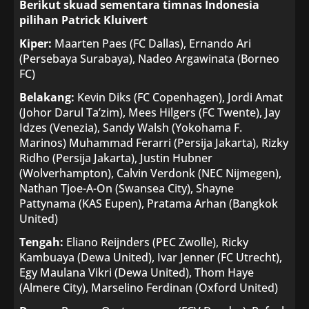
Berikut skuad sementara timnas Indonesia
pilihan Patrick Kluivert
Kiper:
Maarten Paes (FC Dallas), Ernando Ari
(Persebaya Surabaya), Nadeo Argawinata (Borneo
FC)
Belakang:
Kevin Diks (FC Copenhagen), Jordi Amat
(Johor Darul Ta’zim), Mees Hilgers (FC Twente), Jay
Idzes (Venezia), Sandy Walsh (Yokohama F.
Marinos) Muhammad Ferarri (Persija Jakarta), Rizky
Ridho (Persija Jakarta), Justin Hubner
(Wolverhampton), Calvin Verdonk (NEC Nijmegen),
Nathan Tjoe-A-On (Swansea City), Shayne
Pattynama (KAS Eupen), Pratama Arhan (Bangkok
United)
Tengah:
Eliano Reijnders (PEC Zwolle), Ricky
Kambuaya (Dewa United), Ivar Jenner (FC Utrecht),
Egy Maulana Vikri (Dewa United), Thom Haye
(Almere City), Marselino Ferdinan (Oxford United)