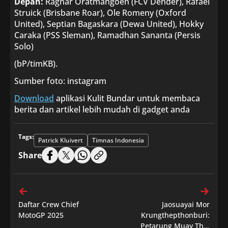
Depan:
Ragnar Oratmangoen (FCV Dender), Rafael
Struick (Brisbane Roar), Ole Romeny (Oxford
United), Septian Bagaskara (Dewa United), Hokky
Caraka (PSS Sleman), Ramadhan Sananta (Persis
Solo)
(bP/timKB).
Sumber foto: instagram
Download
aplikasi Kulit Bundar untuk membaca
berita dan artikel lebih mudah di gadget anda
Tags:
Patrick Kluivert
Timnas Indonesia
Share
Daftar Crew Chief
Jaosuayai Mor
MotoGP 2025
Krungthepthonburi:
Petarung Muay Thai